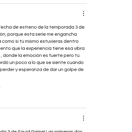
fecha de estreno de la temporada 3 de 
ción, porque esta serie me engancha 
 como si tú mismo estuvieras dentro 
iento que la experiencia tiene esa vibra 
 , donde la emoción es fuerte pero tú 
ordó un poco a lo que se siente cuando 
 perder y esperanza de dar un golpe de 
ada 3 de Squid Game! Las primeras dos 