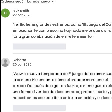
Ordenar según:
Lo más nuevo
reality inspirado en EL
DEL CALAM
JUEGO DEL CALAMAR
trama de l
nick smith
temporada
27 oct 2025
Netflix tiene grandes estrenos, como ‘El Juego del Cal
emocionante como eso, no hay nada mejor que disfrut
¡Una gran combinación de entretenimiento!
Me gusta
Reaccionar
Roberto
20 oct 2025
¡Wow, la nueva temporada de El juego del calamar su
la primera! Me encanta cómo el creador mantiene el sus
atrapa. Después de algo tan fuerte, a mí me gusta re
una forma divertida de desconectar, probar suerte y pas
necesitamos ese equilibrio entre la emoción y el desc
Me gusta
Reaccionar