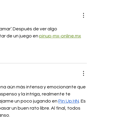
AR desvela la
a segunda
amar’. Después de ver algo 
ar de un juego en 
pinup-mx-online.mx
ena aún más intensa y emocionante que 
penso y la intriga, realmente te 
lajarme un poco jugando en 
Pin Up HN
. Es 
ar un buen rato libre. Al final, todos 
anso.