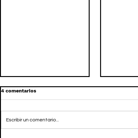
4 comentarios
Escribir un comentario...
NETFLIX ha anunciado un
El creador