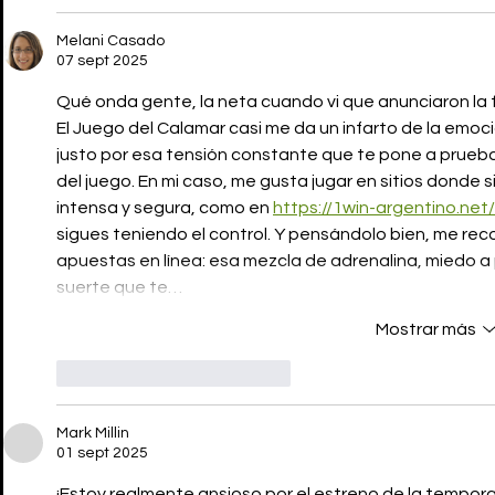
Melani Casado
07 sept 2025
Qué onda gente, la neta cuando vi que anunciaron la 
El Juego del Calamar casi me da un infarto de la emo
justo por esa tensión constante que te pone a prueba
del juego. En mi caso, me gusta jugar en sitios donde s
intensa y segura, como en 
https://1win-argentino.net/
sigues teniendo el control. Y pensándolo bien, me rec
apuestas en línea: esa mezcla de adrenalina, miedo a
suerte que te…
Mostrar más
Me gusta
Reaccionar
Mark Millin
01 sept 2025
¡Estoy realmente ansioso por el estreno de la tempor