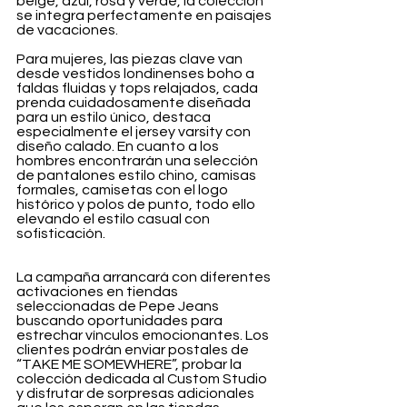
beige, azul, rosa y verde, la colección 
se integra perfectamente en paisajes 
de vacaciones.
Para mujeres, las piezas clave van 
desde vestidos londinenses boho a 
faldas fluidas y tops relajados, cada 
prenda cuidadosamente diseñada 
para un estilo único, destaca 
especialmente el jersey varsity con 
diseño calado. En cuanto a los 
hombres encontrarán una selección 
de pantalones estilo chino, camisas 
formales, camisetas con el logo 
histórico y polos de punto, todo ello 
elevando el estilo casual con 
sofisticación. 
La campaña arrancará con diferentes 
activaciones en tiendas 
seleccionadas de Pepe Jeans 
buscando oportunidades para 
estrechar vínculos emocionantes. Los 
clientes podrán enviar postales de 
“TAKE ME SOMEWHERE”, probar la 
colección dedicada al Custom Studio 
y disfrutar de sorpresas adicionales 