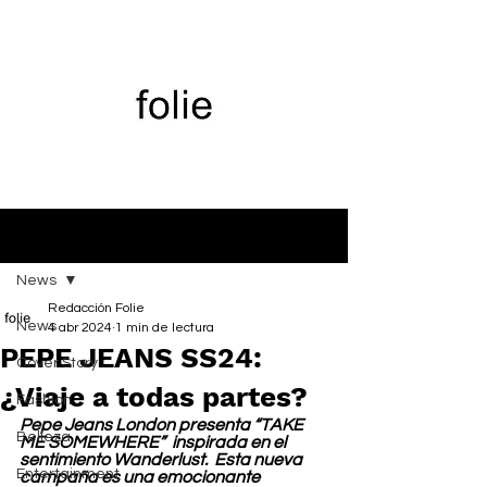
Entrada
News
Redacción Folie
News
4 abr 2024
1 min de lectura
PEPE JEANS SS24:
Cover Story
¿Viaje a todas partes?
Fashion
Pepe Jeans London presenta “TAKE 
Belleza
ME SOMEWHERE”  inspirada en el 
sentimiento Wanderlust.  Esta nueva 
Entertainment
campaña es una emocionante 