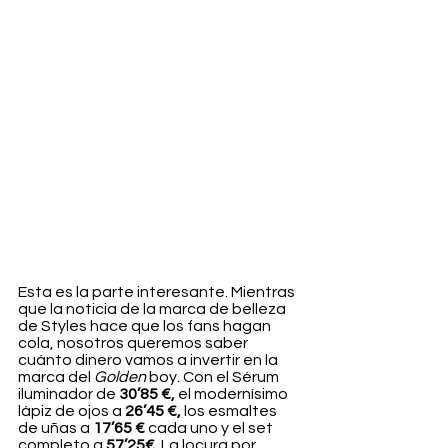
Esta es la parte interesante. Mientras 
que la noticia de la marca de belleza 
de Styles hace que los fans hagan 
cola, nosotros queremos saber 
cuánto dinero vamos a invertir en la 
marca del 
Golden
 boy. Con el Sérum 
iluminador de 
30’85 €,
 el modernísimo 
lápiz de ojos a 
26’45 €, 
los esmaltes 
de uñas a 
17’65 €
 cada uno y el set 
completo a 
57’25€.
 La locura por 