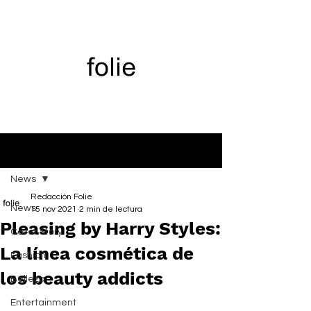
Entrada
News
Redacción Folie
News
15 nov 2021
2 min de lectura
Pleasing by Harry Styles:
Cover Story
La línea cosmética de
Fashion
los beauty addicts
Belleza
Entertainment