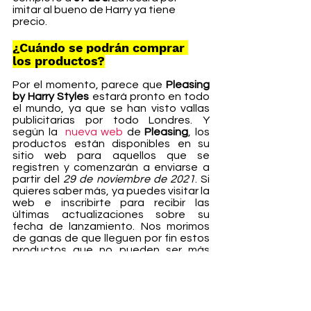
imitar al bueno de Harry ya tiene 
precio.
¿Cuándo se podrán comprar 
los productos?
Por el momento, parece que 
Pleasing 
by Harry Styles 
estará pronto en todo 
el mundo, ya que se han visto vallas 
publicitarias por todo Londres. Y 
según la  
nueva web
 de 
Pleasing
, los 
productos están disponibles en su 
sitio web para aquellos que se 
registren y comenzarán a enviarse a 
partir del 
29 de noviembre de 2021
. Si 
quieres saber más, ya puedes visitar la 
web e inscribirte para recibir las 
últimas actualizaciones sobre su 
fecha de lanzamiento. Nos morimos 
de ganas de que lleguen por fin estos 
productos que no pueden ser más 
minimalistas y chic.
Belleza