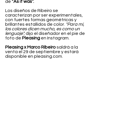
de 
“As it was”.
Los diseños de Ribeiro se 
caracterizan por ser experimentales, 
con fuertes formas geométricas y 
brillantes estallidos de color. 
"Para mí, 
los colores dicen mucho, es como un 
lenguaje",
 dijo el diseñador en el pie de 
foto de 
Pleasing 
en Instagram.
Pleasing x Marco Ribeiro
 saldrá a la 
venta el 29 de septiembre y estará 
disponible en pleasing.com.