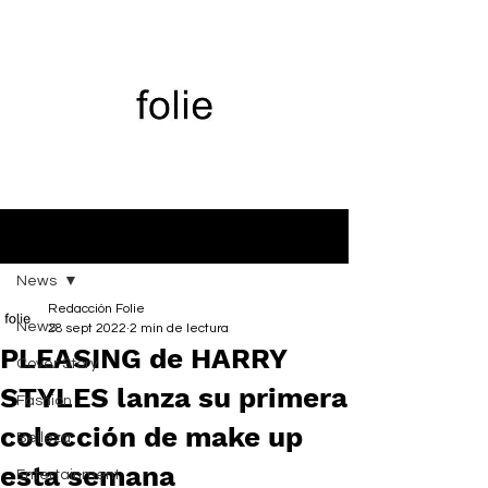
Entrada
News
Redacción Folie
News
28 sept 2022
2 min de lectura
PLEASING de HARRY
Cover Story
STYLES lanza su primera
Fashion
colección de make up
Belleza
esta semana
Entertainment