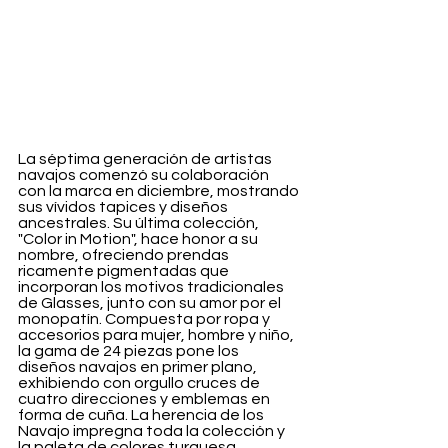
La séptima generación de artistas 
navajos comenzó su colaboración 
con la marca en diciembre, mostrando 
sus vívidos tapices y diseños 
ancestrales. Su última colección, 
"Color in Motion", hace honor a su 
nombre, ofreciendo prendas 
ricamente pigmentadas que 
incorporan los motivos tradicionales 
de Glasses, junto con su amor por el 
monopatín. Compuesta por ropa y 
accesorios para mujer, hombre y niño, 
la gama de 24 piezas pone los 
diseños navajos en primer plano, 
exhibiendo con orgullo cruces de 
cuatro direcciones y emblemas en 
forma de cuña. La herencia de los 
Navajo impregna toda la colección y 
la paleta de colores turquesa, 