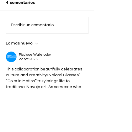
4 comentarios
BEAMS y POLO RALPH
POLO RALPH L
Escribir un comentario...
LAUREN: Timeless
ELEMENT: El C
chic style con 
Lo más nuevo
skate ha llega
Pisplace Watercolor
22 oct 2025
This collaboration beautifully celebrates 
culture and creativity! Naiomi Glasses’ 
“Color in Motion” truly brings life to 
traditional Navajo art. As someone who 
loves painting and exploring artistic styles 
like 
reindeer watercolor
, I find this 
collection inspiring—how tradition and 
modern design blend so seamlessly. It’s a 
wonderful step toward honoring 
Indigenous artistry.