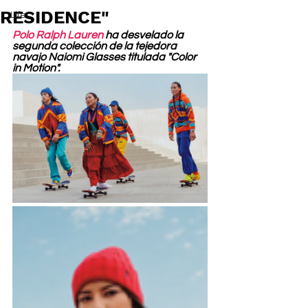
RESIDENCE"
Life
Polo Ralph Lauren
 ha desvelado la 
segunda colección de la tejedora 
navajo Naiomi Glasses titulada "Color 
in Motion".