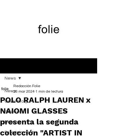
Entrada
News
Redacción Folie
News
26 mar 2024
1 min de lectura
POLO RALPH LAUREN x
Cover Story
NAIOMI GLASSES
Fashion
presenta la segunda
Belleza
colección "ARTIST IN
Entertainment