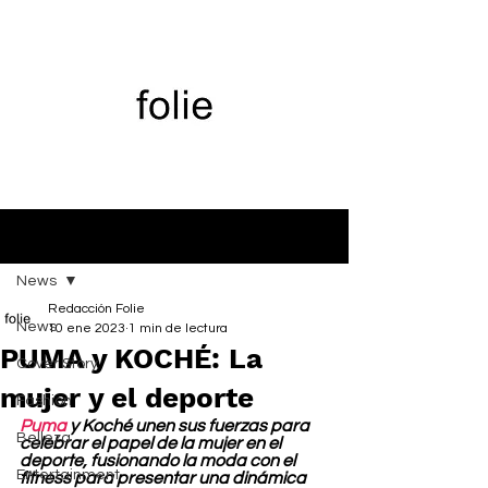
Entrada
News
Redacción Folie
News
10 ene 2023
1 min de lectura
PUMA y KOCHÉ: La
Cover Story
mujer y el deporte
Fashion
Puma
 y Koché unen sus fuerzas para 
Belleza
celebrar el papel de la mujer en el 
deporte, fusionando la moda con el 
Entertainment
fitness para presentar una dinámica 