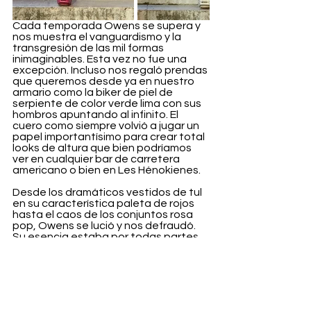
Cada temporada Owens se supera y 
nos muestra el vanguardismo y la 
transgresión de las mil formas 
inimaginables. Esta vez no fue una 
excepción. Incluso nos regaló prendas 
que queremos desde ya en nuestro 
armario como la biker de piel de 
serpiente de color verde lima con sus 
hombros apuntando al infinito. El 
cuero como siempre volvió a jugar un 
papel importantísimo para crear total 
looks de altura que bien podríamos 
ver en cualquier bar de carretera 
americano o bien en Les Hénokienes.
Desde los dramáticos vestidos de tul 
en su característica paleta de rojos 
hasta el caos de los conjuntos rosa 
pop, Owens se lució y nos defraudó. 
Su esencia estaba por todas partes. 
Mientras los looks se ondulaban al 
viento, se cubrían de agua, tocaban 
el suelo y se perdían entre la niebla, 
cada diseño era una obra de arte. Su 
propósito en la moda de ampliar los 
límites de lo que se considera bello se 