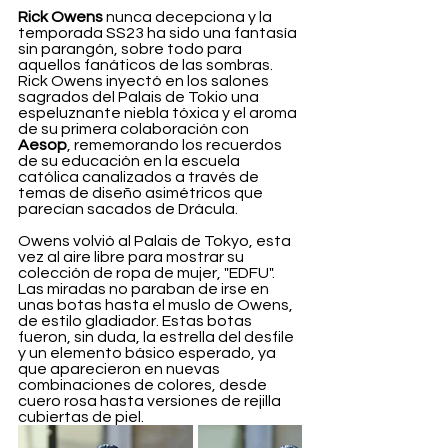
Rick Owens
 nunca decepciona y la 
temporada SS23 ha sido una fantasía 
sin parangón, sobre todo para 
aquellos fanáticos de las sombras. 
Rick Owens inyectó en los salones 
sagrados del Palais de Tokio una 
espeluznante niebla tóxica y el aroma 
de su primera colaboración con 
Aesop
, rememorando los recuerdos 
de su educación en la escuela 
católica canalizados a través de 
temas de diseño asimétricos que 
parecían sacados de Drácula.
Owens volvió al Palais de Tokyo, esta 
vez al aire libre para mostrar su 
colección de ropa de mujer, "EDFU". 
Las miradas no paraban de irse en 
unas botas hasta el muslo de Owens, 
de estilo gladiador. Estas botas 
fueron, sin duda, la estrella del desfile 
y un elemento básico esperado, ya 
que aparecieron en nuevas 
combinaciones de colores, desde 
cuero rosa hasta versiones de rejilla 
cubiertas de piel.