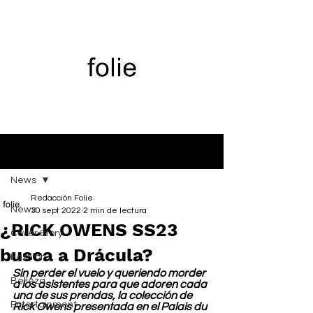
Entrada
News
Redacción Folie
News
30 sept 2022
2 min de lectura
¿RICK OWENS SS23
Cover Story
busca a Drácula?
Fashion
Sin perder el vuelo y queriendo morder 
Belleza
a los asistentes para que adoren cada 
una de sus prendas, la colección de 
Entertainment
Rick Owens presentada en el Palais du 