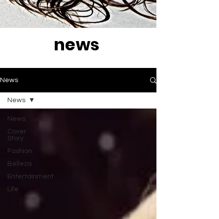
news
News
News
News
Cover
Story
Fashion
Belleza
Entertainment
Life