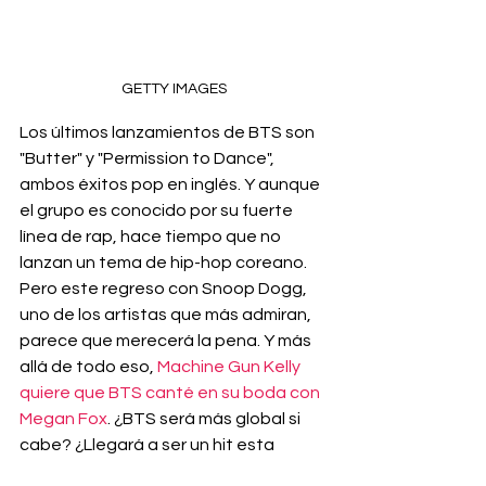
GETTY IMAGES
Los últimos lanzamientos de BTS son 
"Butter" y "Permission to Dance", 
ambos éxitos pop en inglés. Y aunque 
el grupo es conocido por su fuerte 
línea de rap, hace tiempo que no 
lanzan un tema de hip-hop coreano. 
Pero este regreso con Snoop Dogg, 
uno de los artistas que más admiran, 
parece que merecerá la pena. Y más 
allá de todo eso, 
Machine Gun Kelly 
quiere que BTS canté en su boda con 
Megan Fox
. ¿BTS será más global si 
cabe? ¿Llegará a ser un hit esta 
colaboración que tanto promete? 