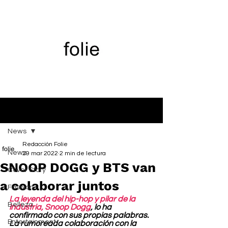
Entrada
News
Redacción Folie
News
29 mar 2022
2 min de lectura
SNOOP DOGG y BTS van
Cover Story
a colaborar juntos
Fashion
La leyenda del hip-hop y pilar de la 
Belleza
industria, Snoop Dogg
, lo ha 
confirmado con sus propias palabras. 
Entertainment
La rumoreada colaboración con la 