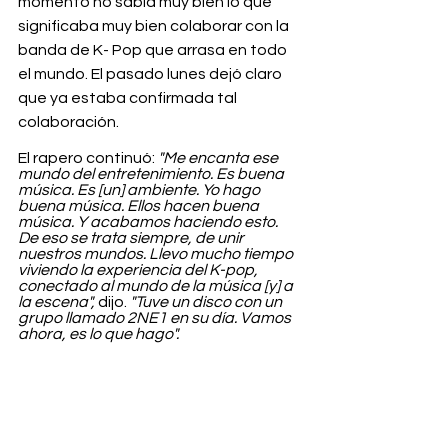
momento no sabía muy bien lo que 
significaba muy bien colaborar con la 
banda de K- Pop que arrasa en todo 
el mundo. El pasado lunes dejó claro 
que ya estaba confirmada tal 
colaboración.
El rapero continuó: 
"Me encanta ese 
mundo del entretenimiento. Es buena 
música. Es [un] ambiente. Yo hago 
buena música. Ellos hacen buena 
música. Y acabamos haciendo esto. 
De eso se trata siempre, de unir 
nuestros mundos. Llevo mucho tiempo 
viviendo la experiencia del K-pop, 
conectado al mundo de la música [y] a 
la escena",
 dijo. 
"Tuve un disco con un 
grupo llamado 2NE1 en su día. Vamos 
ahora, es lo que hago".