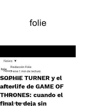
Entrada
News
Redacción Folie
News
7 ene
1 min de lectura
SOPHIE TURNER y el
Cover Story
afterlife de GAME OF
Fashion
THRONES: cuando el
Belleza
final te deja sin
Entertainment