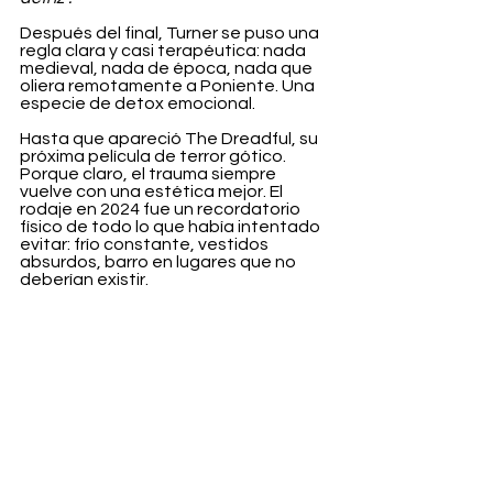
Después del final, Turner se puso una 
regla clara y casi terapéutica: nada 
medieval, nada de época, nada que 
oliera remotamente a Poniente. Una 
especie de detox emocional.
Hasta que apareció The Dreadful, su 
próxima película de terror gótico. 
Porque claro, el trauma siempre 
vuelve con una estética mejor. El 
rodaje en 2024 fue un recordatorio 
físico de todo lo que había intentado 
evitar: frío constante, vestidos 
absurdos, barro en lugares que no 
deberían existir.
Entertainment
Ver todo
Entradas recientes