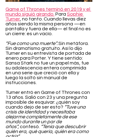
Game of Thrones terminó en 2019 y el 
mundo siguió girando.
 Para 
Sophie 
Turner
, no tanto. Cuando llevas diez 
años siendo la misma persona —en 
pantalla y fuera de ella— el final no es 
un cierre: es un vacío.
“Fue como una muerte”.
 Sin metáfora. 
Sin dramatismo gratuito. Así lo dijo 
Turner en su entrevista de portada de 
enero para Porter. Y tiene sentido: 
Sansa Stark no fue un papel más, fue 
su adolescencia entera comprimida 
en una serie que creció con ella y 
luego la soltó sin manual de 
instrucciones.
Turner entró en Game of Thrones con 
13 años. Salió con 23 y una pregunta 
imposible de esquivar: ¿quién soy 
cuando dejo de ser esto? 
“Tuve una 
crisis de identidad y necesitaba 
alejarme completamente de ese 
mundo durante un par de 
años”,
 confesó. 
“Tenía que descubrir 
quién era, qué quería, quién era como 
actriz”.