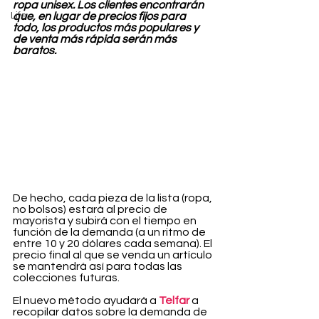
ropa unisex. Los clientes encontrarán 
Life
que, en lugar de precios fijos para 
todo, los productos más populares y 
de venta más rápida serán más 
baratos.
De hecho, cada pieza de la lista (ropa, 
no bolsos) estará al precio de 
mayorista y subirá con el tiempo en 
función de la demanda (a un ritmo de 
entre 10 y 20 dólares cada semana). El 
precio final al que se venda un artículo 
se mantendrá así para todas las 
colecciones futuras.
El nuevo método ayudará a 
Telfar
a 
recopilar datos sobre la demanda de 