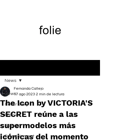
Entrada
News
Fernanda Callejo
News
17 ago 2023
2 min de lectura
The Icon by VICTORIA'S
Cover Story
SECRET reúne a las
Fashion
supermodelos más
Belleza
icónicas del momento
Entertainment