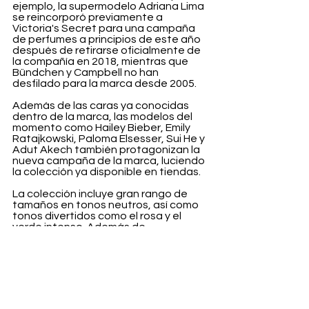
ejemplo, la supermodelo Adriana Lima 
se reincorporó previamente a 
Victoria's Secret para una campaña 
de perfumes a principios de este año 
después de retirarse oficialmente de 
la compañía en 2018, mientras que 
Bündchen y Campbell no han 
desfilado para la marca desde 2005.
Además de las caras ya conocidas 
dentro de la marca, las modelos del 
momento como Hailey Bieber, Emily 
Ratajkowski, Paloma Elsesser, Sui He y 
Adut Akech también protagonizan la 
nueva campaña de la marca, luciendo 
la colección ya disponible en tiendas.
La colección incluye gran rango de 
tamaños en tonos neutros, así como 
tonos divertidos como el rosa y el 
verde intenso. Además de 
protagonizar los sensuales anuncios 
nuevos, 
Victoria's Secret
 anunció que 
"talentos selectos de la campaña" 
también participarán en el Victoria's 
Secret World Tour, el desfile de moda 
reinventado de la marca que será 
transmitido en Prime Video el 26 de 