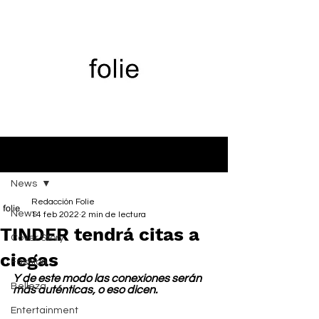
Entrada
News
Redacción Folie
News
14 feb 2022
2 min de lectura
TINDER tendrá citas a
Cover Story
ciegas
Fashion
Y de este modo las conexiones serán 
Belleza
más auténticas, o eso dicen.
Entertainment