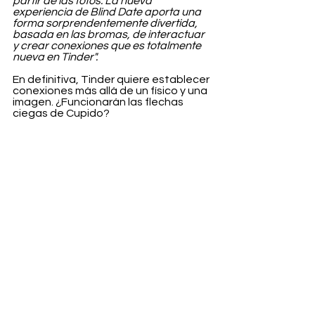
partir de las fotos. La nueva 
experiencia de Blind Date aporta una 
forma sorprendentemente divertida, 
basada en las bromas, de interactuar 
y crear conexiones que es totalmente 
nueva en Tinder".
En definitiva, Tinder quiere establecer 
conexiones más allá de un físico y una 
imagen. ¿Funcionarán las flechas 
ciegas de Cupido?
Life
Ver todo
Entradas recientes