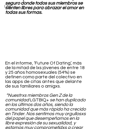
seguro donde todos sus miembros se 
Life
sienten libres para abrazar el amor en 
todas sus formas.
En el informe, ‘Future Of Dating’, más 
de la mitad de lxs jóvenes de entre 18 
y 25 años homosexuales (54%) se 
definen como parte del colectivo en 
las apps de citas antes que delante 
de sus familiares o amigxs.
 “Nuestrxs miembros Gen Z de la 
comunidad 
LGTBIQ+ 
se han duplicado 
en los últimos dos años, siendo la 
comunidad que más rápido ha crecido 
en Tinder. Nos sentimos muy orgullosxs 
del papel que desempeñamos en la 
libre expresión de su sexualidad, y 
estamos muy comprometidxs a crear 