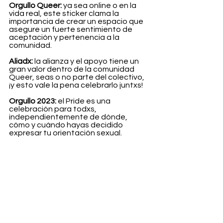
Orgullo Queer:
 ya sea online o en la 
vida real, este sticker clama la 
importancia de crear un espacio que 
asegure un fuerte sentimiento de 
aceptación y pertenencia a la 
comunidad.
Aliadx:
 la alianza y el apoyo tiene un 
gran valor dentro de la comunidad 
Queer, seas o no parte del colectivo, 
¡y esto vale la pena celebrarlo juntxs!
Orgullo 2023:
 el Pride es una 
celebración para todxs, 
independientemente de dónde, 
cómo y cuándo hayas decidido 
expresar tu orientación sexual.
¡Un total match en clave arcoíris!
Life