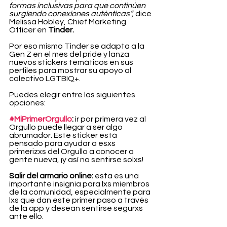
formas inclusivas para que continúen 
surgiendo conexiones auténticas”,
 dice 
Melissa Hobley, Chief Marketing 
Officer en 
Tinder.
Por eso mismo Tinder se adapta a la 
Gen Z en el mes del pride y lanza 
nuevos stickers temáticos en sus 
perfiles para mostrar su apoyo al 
colectivo LGTBIQ+.
Puedes elegir entre las siguientes 
opciones:
#MiPrimerOrgullo
:
 ir por primera vez al 
Orgullo puede llegar a ser algo 
abrumador. Este sticker está 
pensado para ayudar a esxs 
primerizxs del Orgullo a conocer a 
gente nueva, ¡y así no sentirse solxs!
Salir del armario online:
 esta es una 
importante insignia para lxs miembros 
de la comunidad, especialmente para 
lxs que dan este primer paso a través 
de la app y desean sentirse segurxs 
ante ello.