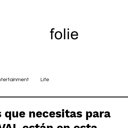
ntertainment
Life
 que necesitas para
VAL están en esta