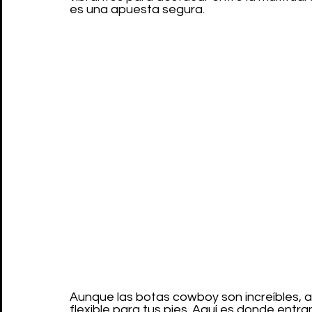
es una apuesta segura.
Aunque las botas cowboy son increíbles, a
flexible para tus pies. Aquí es donde entra