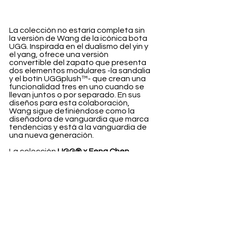
La colección no estaría completa sin 
la versión de Wang de la icónica bota 
UGG. Inspirada en el dualismo del yin y 
el yang, ofrece una versión 
convertible del zapato que presenta 
dos elementos modulares -la sandalia 
y el botín UGGplush™- que crean una 
funcionalidad tres en uno cuando se 
llevan juntos o por separado. En sus 
diseños para esta colaboración, 
Wang sigue definiéndose como la 
diseñadora de vanguardia que marca 
tendencias y está a la vanguardia de 
una nueva generación. 
La colección 
UGG® x Feng Chen 
Wang
 está ya disponible.
Fashion