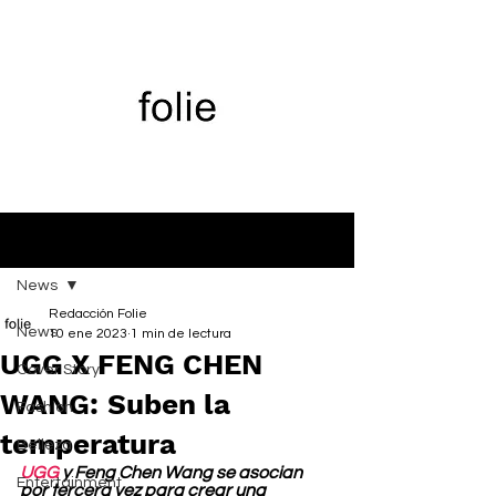
Entrada
News
Redacción Folie
News
10 ene 2023
1 min de lectura
UGG X FENG CHEN
Cover Story
WANG: Suben la
Fashion
temperatura
Belleza
UGG
 y Feng Chen Wang se asocian 
Entertainment
por tercera vez para crear una 