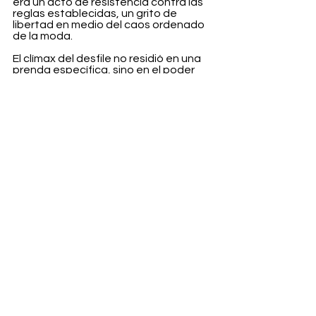
era un acto de resistencia contra las 
reglas establecidas, un grito de 
libertad en medio del caos ordenado 
de la moda.
El clímax del desfile no residió en una 
prenda específica, sino en el poder 
transformador de un solo accesorio. 
Un collar grueso, una diadema de tela 
ancha, unas gafas geek-chic, todos 
ellos eran puertas que conducían a un 
universo paralelo, donde lo que se 
muestra y lo que se oculta se fusionan 
en un solo latido. Con 80 looks, el 
desfile ofreció un abanico infinito de 
posibilidades, una invitación a 
descubrir qué parte de ti deseas 
revelar y qué parte prefieres 
mantener en las sombras.
En el universo de Valentino, la moda 
no es solo un vestido que cubre el 
cuerpo, sino una máscara que revela 
lo más profundo del alma.
Fashion