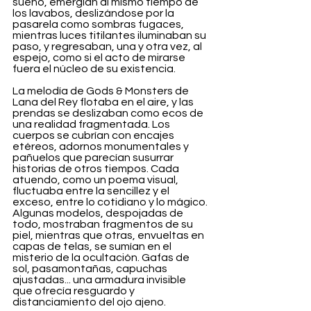
sueño, emergían al mismo tiempo de 
los lavabos, deslizándose por la 
pasarela como sombras fugaces, 
mientras luces titilantes iluminaban su 
paso, y regresaban, una y otra vez, al 
espejo, como si el acto de mirarse 
fuera el núcleo de su existencia.
La melodía de Gods & Monsters de 
Lana del Rey flotaba en el aire, y las 
prendas se deslizaban como ecos de 
una realidad fragmentada. Los 
cuerpos se cubrían con encajes 
etéreos, adornos monumentales y 
pañuelos que parecían susurrar 
historias de otros tiempos. Cada 
atuendo, como un poema visual, 
fluctuaba entre la sencillez y el 
exceso, entre lo cotidiano y lo mágico. 
Algunas modelos, despojadas de 
todo, mostraban fragmentos de su 
piel, mientras que otras, envueltas en 
capas de telas, se sumían en el 
misterio de la ocultación. Gafas de 
sol, pasamontañas, capuchas 
ajustadas... una armadura invisible 
que ofrecía resguardo y 
distanciamiento del ojo ajeno.