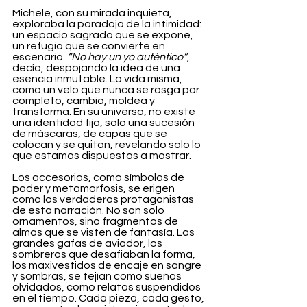
Michele, con su mirada inquieta, 
exploraba la paradoja de la intimidad: 
un espacio sagrado que se expone, 
un refugio que se convierte en 
escenario. 
“No hay un yo auténtico”
, 
decía, despojando la idea de una 
esencia inmutable. La vida misma, 
como un velo que nunca se rasga por 
completo, cambia, moldea y 
transforma. En su universo, no existe 
una identidad fija, solo una sucesión 
de máscaras, de capas que se 
colocan y se quitan, revelando solo lo 
que estamos dispuestos a mostrar.
Los accesorios, como símbolos de 
poder y metamorfosis, se erigen 
como los verdaderos protagonistas 
de esta narración. No son solo 
ornamentos, sino fragmentos de 
almas que se visten de fantasía. Las 
grandes gafas de aviador, los 
sombreros que desafiaban la forma, 
los maxivestidos de encaje en sangre 
y sombras, se tejían como sueños 
olvidados, como relatos suspendidos 
en el tiempo. Cada pieza, cada gesto, 