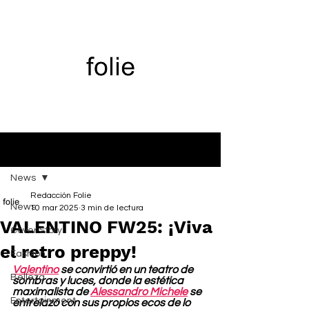
Entrada
News
Redacción Folie
News
10 mar 2025
3 min de lectura
VALENTINO FW25: ¡Viva
Cover Story
el retro preppy!
Fashion
Valentino
 se convirtió en un teatro de 
Belleza
sombras y luces, donde la estética 
maximalista de 
Alessandro Michele
 se 
Entertainment
entrelazó con sus propios ecos de lo 