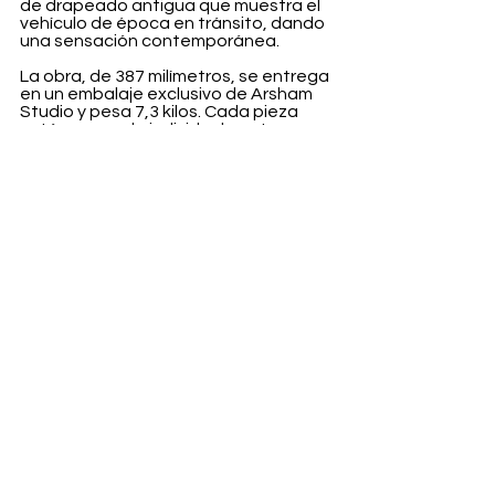
de drapeado antigua que muestra el 
vehículo de época en tránsito, dando 
una sensación contemporánea.
La obra, de 387 milímetros, se entrega 
en un embalaje exclusivo de Arsham 
Studio y pesa 7,3 kilos. Cada pieza 
está numerada individualmente 
mediante tarjetas de autenticidad 
tridimensionales y se entrega con 
guantes blancos para protegerla.
La escultura 
"VEILED PORSCHE"
 de 
Daniel Arsham estará disponible para 
su compra el 13 de enero.
Entertainment
Ver todo
Entradas recientes