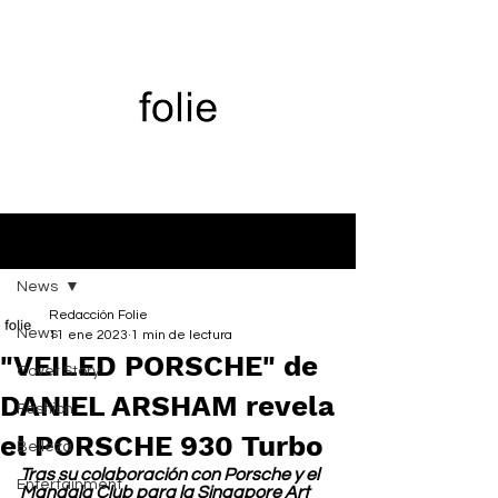
Entrada
News
Redacción Folie
News
11 ene 2023
1 min de lectura
"VEILED PORSCHE" de
Cover Story
DANIEL ARSHAM revela
Fashion
el PORSCHE 930 Turbo
Belleza
Tras su colaboración con Porsche y el 
Entertainment
Mandala Club para la Singapore Art 