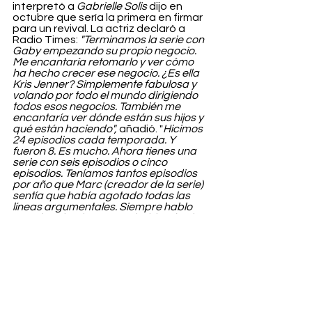
interpretó a 
Gabrielle Solis 
dijo en 
octubre que sería la primera en firmar 
para un revival. La actriz declaró a 
Radio Times: 
"Terminamos la serie con 
Gaby empezando su propio negocio. 
Me encantaría retomarlo y ver cómo 
ha hecho crecer ese negocio. ¿Es ella 
Kris Jenner? Simplemente fabulosa y 
volando por todo el mundo dirigiendo 
todos esos negocios. También me 
encantaría ver dónde están sus hijos y 
qué están haciendo", 
añadió. "
Hicimos 
24 episodios cada temporada. Y 
fueron 8. Es mucho. Ahora tienes una 
serie con seis episodios o cinco 
episodios. Teníamos tantos episodios 
por año que Marc (creador de la serie) 
sentía que había agotado todas las 
líneas argumentales. Siempre hablo 
con él. De hecho, estuve hablando el 
otro día y ambos pensamos que hay 
mucho más que hacer allí y yo sería la 
primera en apuntarme si se hiciese 
algo" 
concluyó Eva Longoria. Todo ello 
sumado a la nueva foto de Twitter 
parece un sondeo para ver el recibo 
del gran público ante el posible 
comeback. Os lo simplificamos… 