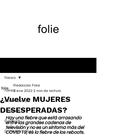
Entrada
News
Redacción Folie
News
2 ene 2022
2 min de lectura
¿Vuelve MUJERES
Cover Story
DESESPERADAS?
Fashion
Hay una fiebre que está arrasando 
Belleza
entre las grandes cadenas de 
televisión y no es un síntoma más del 
Entertainment
COVID 19, es la fiebre de los reboots. 