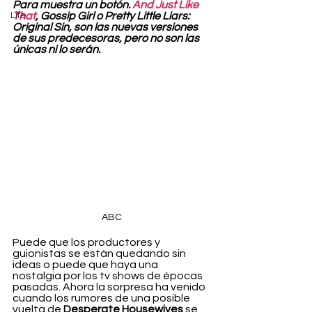
Para muestra un botón. 
And Just Like 
Life
That
, Gossip Girl o Pretty Little Liars: 
Original Sin, son las nuevas versiones 
de sus predecesoras, pero no son las 
únicas ni lo serán. 
ABC
Puede que los productores y 
guionistas se están quedando sin 
ideas o puede que haya una 
nostalgia por los tv shows de épocas 
pasadas. Ahora la sorpresa ha venido 
cuando los rumores de una posible 
vuelta de 
Desperate Housewives
 se 