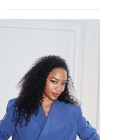
ÁLVARO MEL
protagonizan UN
CUENTO PERFECTO
de ELÍSABET
BENAVENT