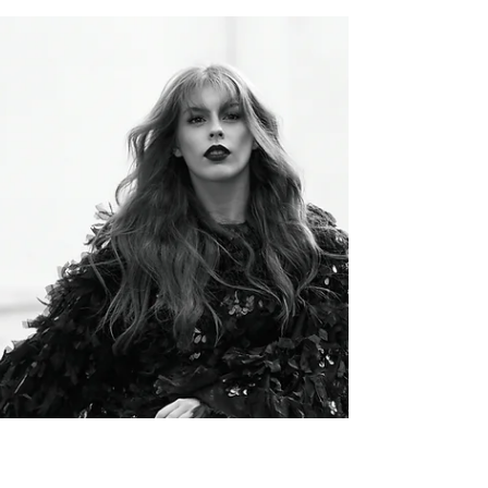
INTERVIEW: ELLA
KWEKU: “Me siento
más aceptada en mi
tierra”