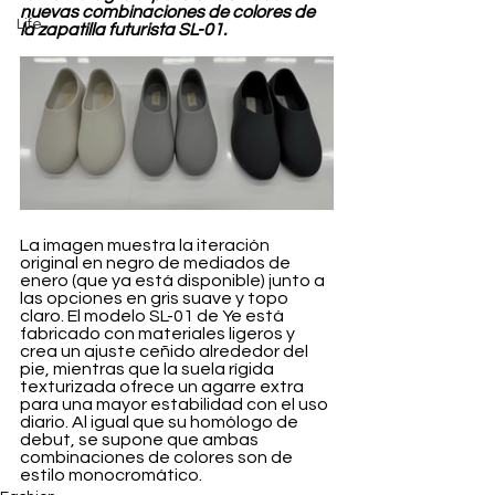
nuevas combinaciones de colores de 
Life
la zapatilla futurista SL-01.
La imagen muestra la iteración 
original en negro de mediados de 
enero (que ya está disponible) junto a 
las opciones en gris suave y topo 
claro. El modelo SL-01 de Ye está 
fabricado con materiales ligeros y 
crea un ajuste ceñido alrededor del 
pie, mientras que la suela rígida 
texturizada ofrece un agarre extra 
para una mayor estabilidad con el uso 
diario. Al igual que su homólogo de 
debut, se supone que ambas 
combinaciones de colores son de 
estilo monocromático.