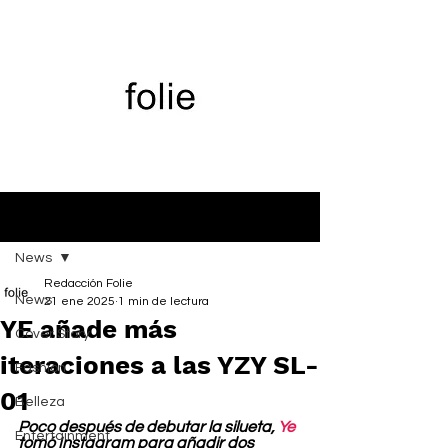
Entrada
News
Redacción Folie
News
21 ene 2025
1 min de lectura
YE añade más
Cover Story
iteraciones a las YZY SL-
Fashion
01
Belleza
Poco después de debutar la silueta, 
Ye
Entertainment
tomó Instagram para añadir dos 