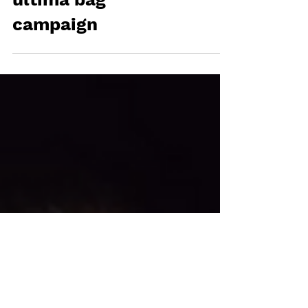
MCM llama a CINDY
CRAWFORD para su
última bag
campaign