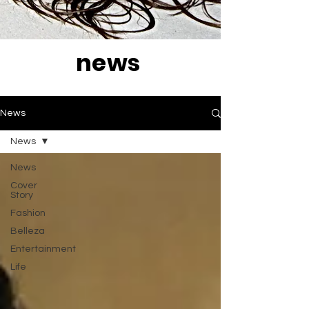
news
News
News
News
Cover
Story
Fashion
Belleza
Entertainment
Life