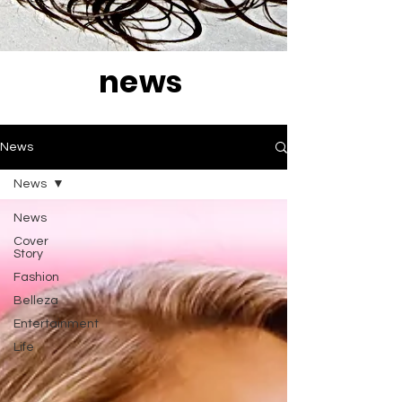
news
News
News
News
Cover
Story
Fashion
Belleza
Entertainment
Life