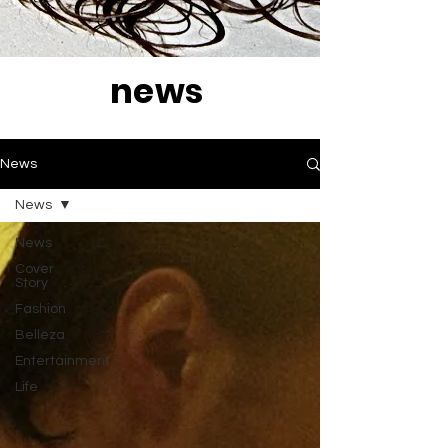
news
News
News
News
Cover
Story
Fashion
Belleza
Entertainment
Life