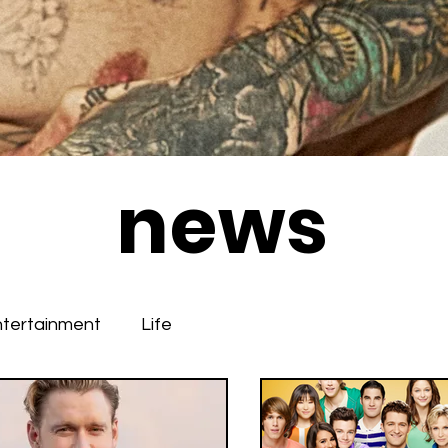
news
ntertainment
Life