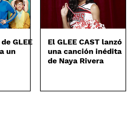
r de GLEE
El GLEE CAST lanzó
 a un
una canción inédita
de Naya Rivera