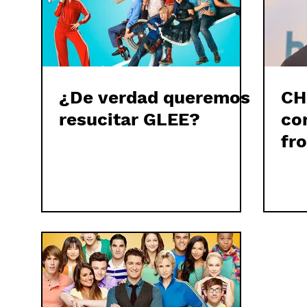
¿De verdad queremos
CH
resucitar GLEE?
co
fr
PL
fu