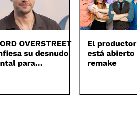
ORD OVERSTREET
El producto
nfiesa su desnudo
está abierto
ontal para
remake
AYGIRL: “Está ahí
era”