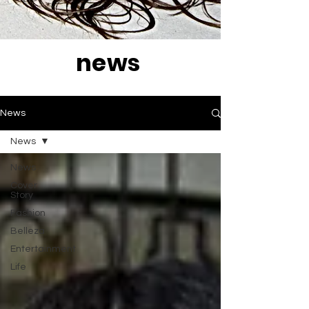
news
News
News
News
Cover
Story
Fashion
Belleza
Entertainment
Life