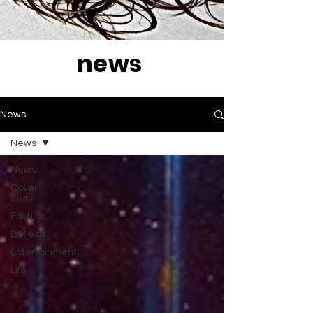
news
News
News
News
Cover
Story
Fashion
Belleza
Entertainment
Life