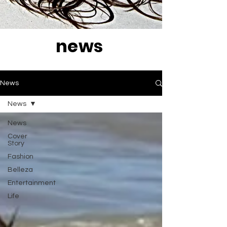
news
News
News
News
Cover
Story
Fashion
Belleza
Entertainment
Life