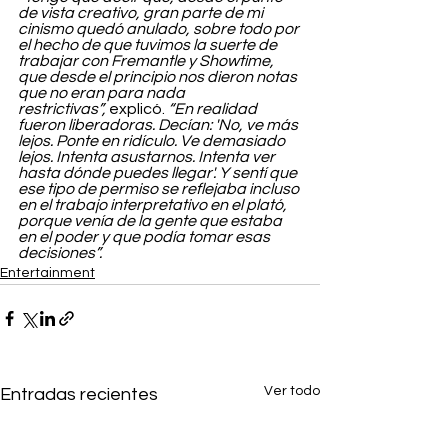
de vista creativo, gran parte de mi 
cinismo quedó anulado, sobre todo por 
el hecho de que tuvimos la suerte de 
trabajar con Fremantle y Showtime, 
que desde el principio nos dieron notas 
que no eran para nada 
restrictivas”,
 explicó. 
“En realidad 
fueron liberadoras. Decían: 'No, ve más 
lejos. Ponte en ridículo. Ve demasiado 
lejos. Intenta asustarnos. Intenta ver 
hasta dónde puedes llegar'. Y sentí que 
ese tipo de permiso se reflejaba incluso 
en el trabajo interpretativo en el plató, 
porque venía de la gente que estaba 
en el poder y que podía tomar esas 
decisiones”.
Entertainment
Ver todo
Entradas recientes