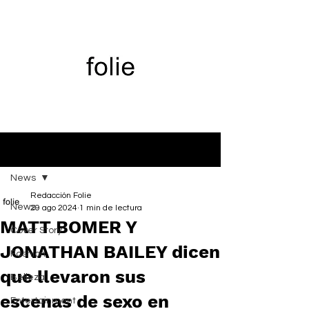
Entrada
News
Redacción Folie
News
29 ago 2024
1 min de lectura
MATT BOMER Y
Cover Story
JONATHAN BAILEY dicen
Fashion
que llevaron sus
Belleza
escenas de sexo en
Entertainment