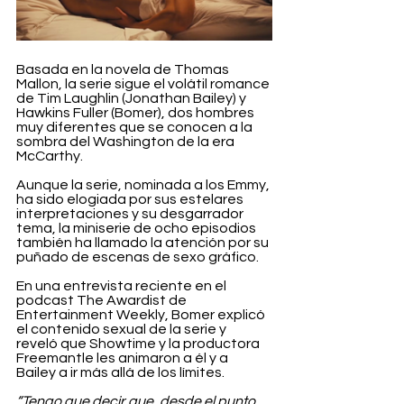
Basada en la novela de Thomas 
Mallon, la serie sigue el volátil romance 
de Tim Laughlin (Jonathan Bailey) y 
Hawkins Fuller (Bomer), dos hombres 
muy diferentes que se conocen a la 
sombra del Washington de la era 
McCarthy.
Aunque la serie, nominada a los Emmy, 
ha sido elogiada por sus estelares 
interpretaciones y su desgarrador 
tema, la miniserie de ocho episodios 
también ha llamado la atención por su 
puñado de escenas de sexo gráfico.
En una entrevista reciente en el 
podcast The Awardist de 
Entertainment Weekly, Bomer explicó 
el contenido sexual de la serie y 
reveló que Showtime y la productora 
Freemantle les animaron a él y a 
Bailey a ir más allá de los límites.
“Tengo que decir que, desde el punto 