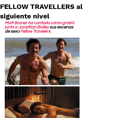
FELLOW TRAVELLERS al
Life
siguiente nivel
Matt Bomer ha contado cómo grabó 
junto a Jonathan Bailey
 sus escenas 
de sexo 
Fellow Travelers.