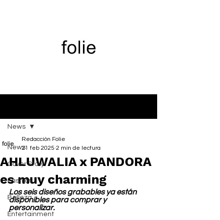
Entrada
News
Redacción Folie
News
21 feb 2025
2 min de lectura
AHLUWALIA x PANDORA
Cover Story
es muy charming
Fashion
Los seis diseños grabables ya están 
Belleza
disponibles para comprar y 
personalizar.
Entertainment