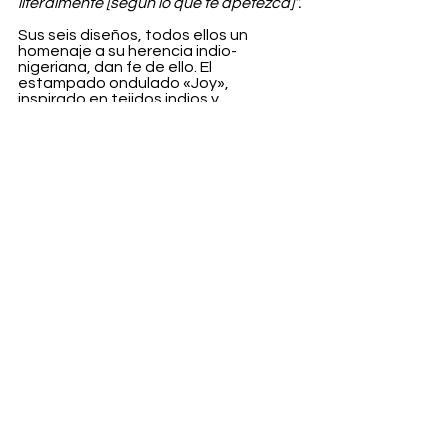
literalmente [según lo que te apetezca]”.
Sus seis diseños, todos ellos un 
homenaje a su herencia indio-
nigeriana, dan fe de ello. El 
estampado ondulado «Joy», 
inspirado en tejidos indios y 
nigerianos, se ha convertido en la 
firma de Ahluwalia. Rellena un corazón 
(un guiño al mensaje «Be Love» de 
Pandora) y el mapa de África. 
“Creo 
que el continente africano es uno de los 
lugares más especiales del mundo”
, 
explica. 
“Sentí que era una buena 
oportunidad para poner eso también 
en un entorno más convencional”.
El estampado floral, «Flower of 
Nigeria», representa un Costus 
Spectabilis, la flor nacional de Nigeria, 
mientras que «Paisley Print», rinde 
homenaje al icónico bordado indio. 
«Synergy Print» y “Starry Night” se 
inspiran en colecciones anteriores de 
Ahluwalia. Cada una de ellas es una 
forma encantadora de llevar el mundo 
Ahluwalia a tu día a día. Y eso no se le 
escapa a la célebre diseñadora. 
“Sigo 