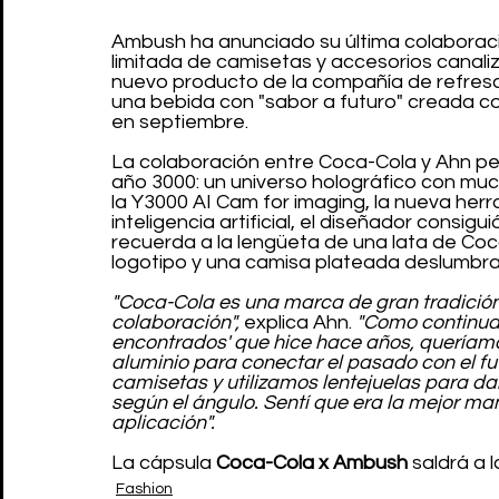
Ambush ha anunciado su última colaboraci
limitada de camisetas y accesorios canaliza
nuevo producto de la compañía de refres
una bebida con "sabor a futuro" creada con 
en septiembre.
La colaboración entre Coca-Cola y Ahn per
año 3000: un universo holográfico con much
la Y3000 AI Cam for imaging, la nueva her
inteligencia artificial, el diseñador consig
recuerda a la lengüeta de una lata de Coc
logotipo y una camisa plateada deslumbra
"Coca-Cola es una marca de gran tradición
colaboración",
 explica Ahn. 
"Como continuac
encontrados' que hice hace años, queríamos
aluminio para conectar el pasado con el f
camisetas y utilizamos lentejuelas para da
según el ángulo. Sentí que era la mejor ma
aplicación".
La cápsula 
Coca-Cola x Ambush
 saldrá a 
Fashion