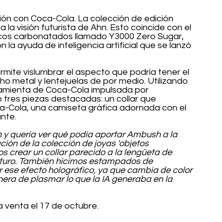
ón con Coca-Cola. La colección de edición 
 la visión futurista de Ahn. Esto coincide con el 
cos carbonatados llamado Y3000 Zero Sugar, 
la ayuda de inteligencia artificial que se lanzó 
mite vislumbrar el aspecto que podría tener el 
o metal y lentejuelas de por medio. Utilizando 
ramienta de Coca-Cola impulsada por 
uió tres piezas destacadas: un collar que 
a-Cola, una camiseta gráfica adornada con el 
nte.
 y quería ver qué podía aportar Ambush a la 
ión de la colección de joyas 'objetos 
 crear un collar parecido a la lengüeta de 
uturo. También hicimos estampados de 
r ese efecto holográfico, ya que cambia de color 
nera de plasmar lo que la IA generaba en la 
la venta el 17 de octubre.