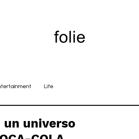
ntertainment
Life
 un universo
 COCA-COLA