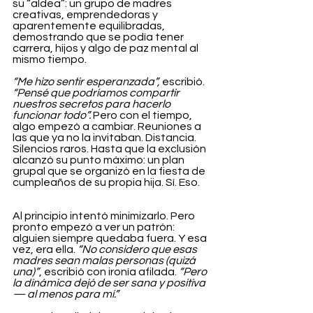
su “aldea”: un grupo de madres 
creativas, emprendedoras y 
aparentemente equilibradas, 
demostrando que se podía tener 
carrera, hijos y algo de paz mental al 
mismo tiempo.
“Me hizo sentir esperanzada”,
 escribió. 
“Pensé que podríamos compartir 
nuestros secretos para hacerlo 
funcionar todo”.
 Pero con el tiempo, 
algo empezó a cambiar. Reuniones a 
las que ya no la invitaban. Distancia. 
Silencios raros. Hasta que la exclusión 
alcanzó su punto máximo: un plan 
grupal que se organizó en la fiesta de 
cumpleaños de su propia hija. Sí. Eso.
Al principio intentó minimizarlo. Pero 
pronto empezó a ver un patrón: 
alguien siempre quedaba fuera. Y esa 
vez, era ella. 
“No considero que esas 
madres sean malas personas (quizá 
una)”
, escribió con ironía afilada. 
“Pero 
la dinámica dejó de ser sana y positiva 
— al menos para mí.”