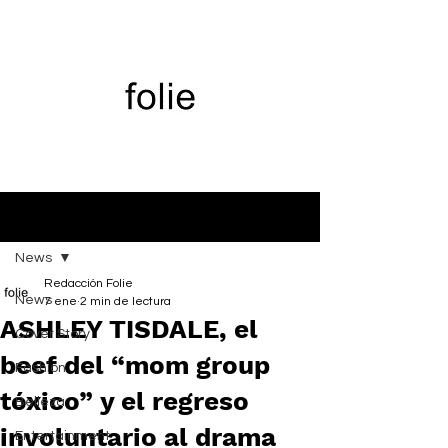
Entrada
News
Redacción Folie
News
7 ene
2 min de lectura
ASHLEY TISDALE, el
Cover Story
beef del “mom group
Fashion
tóxico” y el regreso
Belleza
involuntario al drama
Entertainment