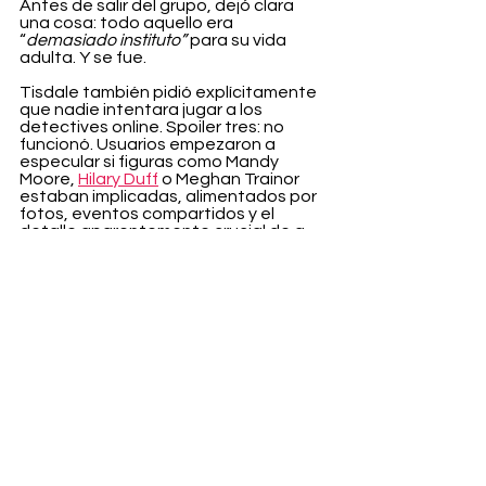
Antes de salir del grupo, dejó clara 
una cosa: todo aquello era 
“
demasiado instituto”
 para su vida 
adulta. Y se fue.
Tisdale también pidió explícitamente 
que nadie intentara jugar a los 
detectives online. Spoiler tres: no 
funcionó. Usuarios empezaron a 
especular si figuras como Mandy 
Moore, 
Hilary Duff
 o Meghan Trainor 
estaban implicadas, alimentados por 
fotos, eventos compartidos y el 
detalle aparentemente crucial de a 
quién sigue o no sigue en Instagram.
El 5 de enero, un representante de 
Tisdale habló con TMZ para cerrar el 
tema de una vez: el ensayo no iba 
sobre esas celebridades. Cero. 
Ninguna. ¿Nos lo creemos? El beef ya 
es real.
Entertainment