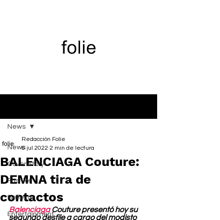
Entrada
News
Redacción Folie
News
6 jul 2022
2 min de lectura
BALENCIAGA Couture:
Cover Story
DEMNA tira de
Fashion
contactos
Belleza
Balenciaga
 Couture presentó hoy su 
Entertainment
segundo desfile a cargo del modisto 