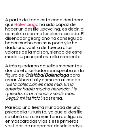
A parte de todo esto cabe destacar 
que 
Balenciaga
 ha sido capaz de 
hacer un desfile upcycling, es decir, al 
completo con materiales reciclado. El 
diseñador georgiano ha conseguido 
hacer mucho con muy poco y le ha 
dado una vuelta de tuerca a los 
valores de la maison, siendo de este 
modo su principal estrella creciente.
Atrás quedaron aquellos momentos 
donde el diseñador se inspiraba en la 
figura de 
Cristóbal Balenciaga
 para 
crear. Ahora tal y como ha afirmado: 
“Esta colección es más mía. En la 
anterior había mucha herencia. He 
querido mirar menos y sentir más. 
Seguir mi instinto”, 
sostenía. 
Parecía una fiesta inundada de una 
psicodelia futurista, ya que el desfile 
se abrió con una veintena de figuras 
enmascaradas y las siete primeras 
vestidas de neopreno: desde bodys 