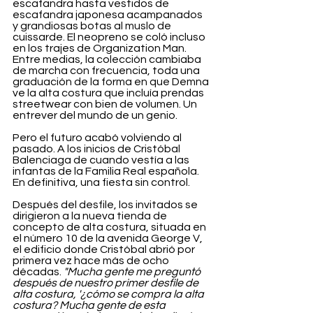
escafandra hasta vestidos de 
escafandra japonesa acampanados 
y grandiosas botas al muslo de 
cuissarde. El neopreno se coló incluso 
en los trajes de Organization Man. 
Entre medias, la colección cambiaba 
de marcha con frecuencia, toda una 
graduación de la forma en que Demna 
ve la alta costura que incluía prendas 
streetwear con bien de volumen. Un 
entrever del mundo de un genio. 
Pero el futuro acabó volviendo al 
pasado. A los inicios de Cristóbal 
Balenciaga de cuando vestía a las 
infantas de la Familia Real española. 
En definitiva, una fiesta sin control.
Después del desfile, los invitados se 
dirigieron a la nueva tienda de 
concepto de alta costura, situada en 
el número 10 de la avenida George V, 
el edificio donde Cristóbal abrió por 
primera vez hace más de ocho 
décadas. 
"Mucha gente me preguntó 
después de nuestro primer desfile de 
alta costura, '¿cómo se compra la alta 
costura? Mucha gente de esta 