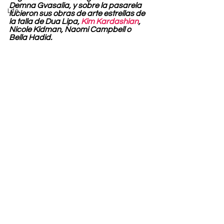
Demna Gvasalia, y sobre la pasarela 
Life
lucieron sus obras de arte estrellas de 
la talla de Dua Lipa, 
Kim Kardashian
, 
Nicole Kidman, Naomi Campbell o 
Bella Hadid.