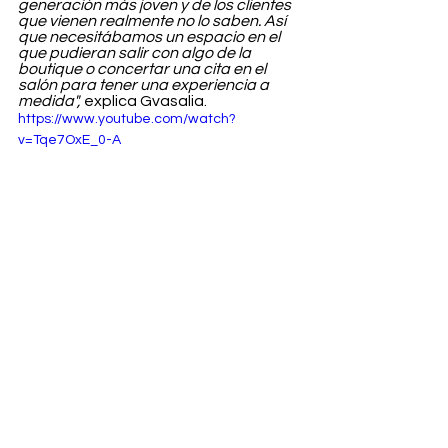
generación más joven y de los clientes 
que vienen realmente no lo saben. Así 
que necesitábamos un espacio en el 
que pudieran salir con algo de la 
boutique o concertar una cita en el 
salón para tener una experiencia a 
medida",
 explica Gvasalia. 
https://www.youtube.com/watch?
v=Tqe7OxE_0-A
Fashion
Ver todo
Entradas recientes