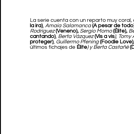
La serie cuenta con un reparto muy coral
la ira)
, Amaia Salamanca 
(A pesar de todo
Rodríguez 
(Veneno),
 Sergio Momo 
(Élite),
 B
cantando)
, Berta Vázquez 
(Vis a vis
), Tomy 
proteger)
, Guillermo Pfening 
(Foodie Love)
últimos fichajes de
 Élite
) y Berta Castañé 
(