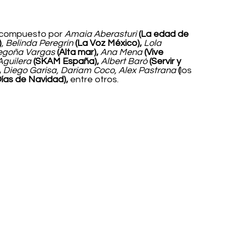
, compuesto por 
Amaia Aberasturi 
(La edad de 
)
, Belinda Peregrín 
(La Voz México),
 Lola 
egoña Vargas 
(Alta mar),
 Ana Mena 
(Vive 
Aguilera 
(SKAM España),
 Albert Baró 
(Servir y 
,
 Diego Garisa, Dariam Coco, Alex Pastrana 
(
los 
Días de Navidad),
entre otros.