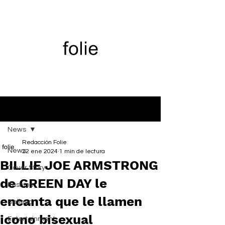
Entrada
News
Redacción Folie
News
22 ene 2024
1 min de lectura
BILLIE JOE ARMSTRONG
Cover Story
de GREEN DAY le
Fashion
encanta que le llamen
Belleza
icono bisexual
Entertainment