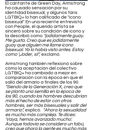
El cantante de Green Day, Armstrong 
ha causado sensación por su 
identidad bisexual, y algunos fans 
LGTBIQ+ lo han calificado de "icono 
bisexual". En una reciente entrevista 
con People, el querido artista se 
sinceró sobre su condición de icono y 
la describió como
 "jodidamente guay. 
Me gusta. Creo que es jodidamente 
guay que alguien me llame icono 
bisexual. Ya lo había visto antes. Estoy 
como '¡Joder, sí!", 
exclamó.
Armstrong también reflexionó sobre 
cómo la aceptación del colectivo 
LGTBIQ+ ha cambiado a mejor en 
comparación con la época en que él 
salió del armario a finales de los 90. 
"Siendo de la Generación X, creo que 
se plantó una semilla en la época de 
los 90, cuando los hombres descubrían 
más el hecho de estar con otros 
hombres, ser más bisexuales y salir del 
armario",
 explicó. 
 "Ahora la sexualidad 
es mucho más compleja. Te dices: 
'Vaya, hemos avanzado mucho'. 
Aunque todavía se considera un tabú, 
creo que ahora la gente es mucho más 