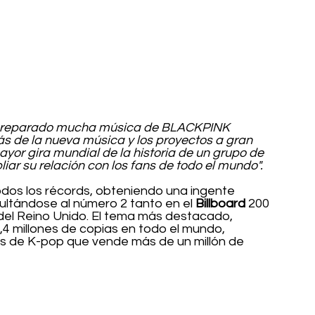
preparado mucha música de BLACKPINK 
s de la nueva música y los proyectos a gran 
or gira mundial de la historia de un grupo de 
iar su relación con los fans de todo el mundo".
dos los récords, obteniendo una ingente 
ltándose al número 2 tanto en el 
Billboard 
200 
 del Reino Unido. El tema más destacado, 
,4 millones de copias en todo el mundo, 
as de K-pop que vende más de un millón de 