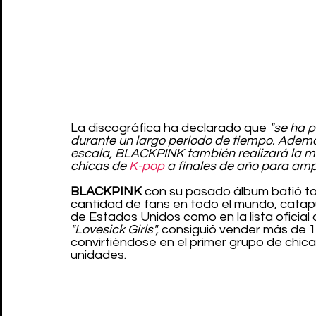
La discográfica ha declarado que 
"se ha 
durante un largo periodo de tiempo. Ademá
escala, BLACKPINK también realizará la may
chicas de 
K-pop
 a finales de año para ampl
BLACKPINK
 con su pasado álbum batió to
cantidad de fans en todo el mundo, catapu
de Estados Unidos como en la lista oficial
"Lovesick Girls",
 consiguió vender más de 1
convirtiéndose en el primer grupo de chic
unidades.