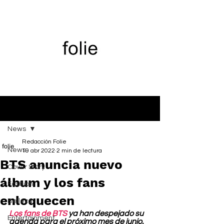
Entrada
News
Redacción Folie
News
19 abr 2022
2 min de lectura
BTS anuncia nuevo
Cover Story
álbum y los fans
Fashion
enloquecen
Belleza
Los fans de BTS
 ya han despejado su 
Entertainment
agenda para el próximo mes de junio. 