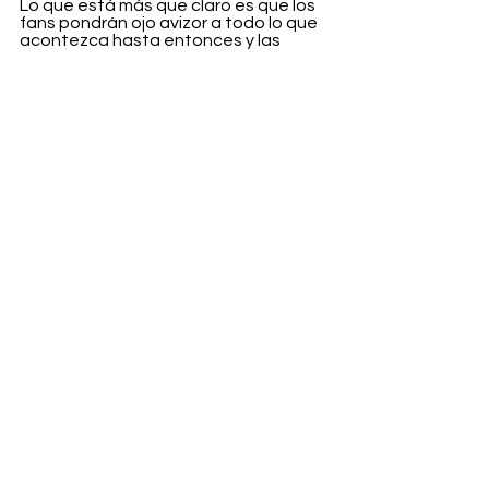
Lo que está más que claro es que los 
fans pondrán ojo avizor a todo lo que 
acontezca hasta entonces y las 
reacciones no se harán esperar. 
Hablando de esperas, veámoslo 
desde otro punto de vista, dos meses 
no son tanto. Ya imploramos a que 
Chronos acelere las manecillas del 
reloj.
Entertainment
Ver todo
Entradas recientes