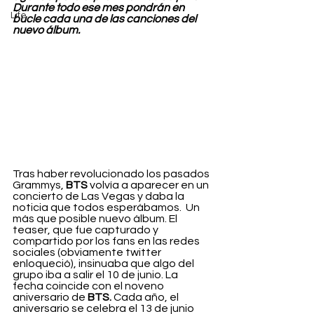
Durante todo ese mes pondrán en 
Life
bucle cada una de las canciones del 
nuevo álbum.
Tras haber revolucionado los pasados 
Grammys, 
BTS
 volvía a aparecer en un 
concierto de Las Vegas y daba la 
noticia que todos esperábamos.  Un 
más que posible nuevo álbum. El 
teaser, que fue capturado y 
compartido por los fans en las redes 
sociales (obviamente twitter 
enloqueció), insinuaba que algo del 
grupo iba a salir el 10 de junio. La 
fecha coincide con el noveno 
aniversario de 
BTS.
 Cada año, el 
aniversario se celebra el 13 de junio 