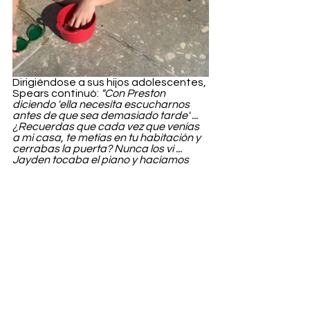
Dirigiéndose a sus hijos adolescentes, 
Spears continuó: 
"Con Preston 
diciendo 'ella necesita escucharnos 
antes de que sea demasiado tarde' ... 
¿Recuerdas que cada vez que venías 
a mi casa, te metías en tu habitación y 
cerrabas la puerta? Nunca los vi ... 
Jayden tocaba el piano y hacíamos 
música juntos. Pero el día que le dije 
que quería veros más, no os volví a ver".
Spears continuó diciendo que se 
siente como los medios de 
comunicación siempre la 
"intimidan",
añadiendo que espera que el informe 
del Daily Mail sea "
sólo las noticias 
siendo odiosas" 
y Federline, Jayden y 
Sean Preston nunca 
"dijeron ninguna 
de esas cosas".
Entertainment