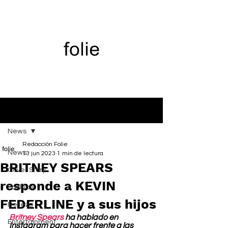
Entrada
News
Redacción Folie
News
13 jun 2023
1 min de lectura
BRITNEY SPEARS
Cover Story
responde a KEVIN
Fashion
FEDERLINE y a sus hijos
Belleza
Britney Spears
 ha hablado en 
Entertainment
Instagram para hacer frente a las 