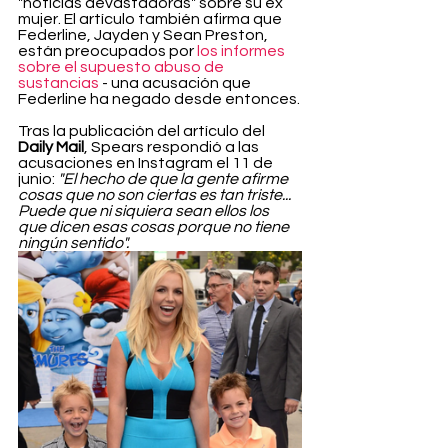
"noticias devastadoras" sobre su ex 
mujer. El artículo también afirma que 
Federline, Jayden y Sean Preston, 
están preocupados por 
los informes 
sobre el supuesto abuso de 
sustancias
 - una acusación que 
Federline ha negado desde entonces.
Tras la publicación del artículo del 
Daily Mail
, Spears respondió a las 
acusaciones en Instagram el 11 de 
junio: 
"El hecho de que la gente afirme 
cosas que no son ciertas es tan triste... 
Puede que ni siquiera sean ellos los 
que dicen esas cosas porque no tiene 
ningún sentido".