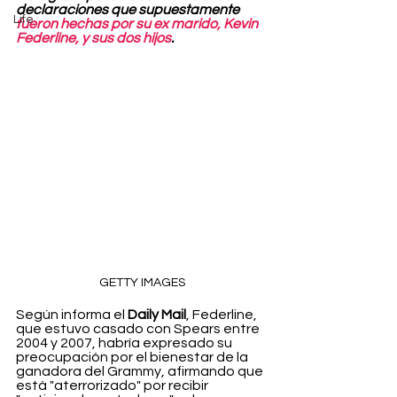
declaraciones que supuestamente 
Life
fueron hechas por su ex marido, Kevin 
Federline, y sus dos hijos
.
GETTY IMAGES
Según informa el 
Daily Mail
, Federline, 
que estuvo casado con Spears entre 
2004 y 2007, habría expresado su 
preocupación por el bienestar de la 
ganadora del Grammy, afirmando que 
está "aterrorizado" por recibir 