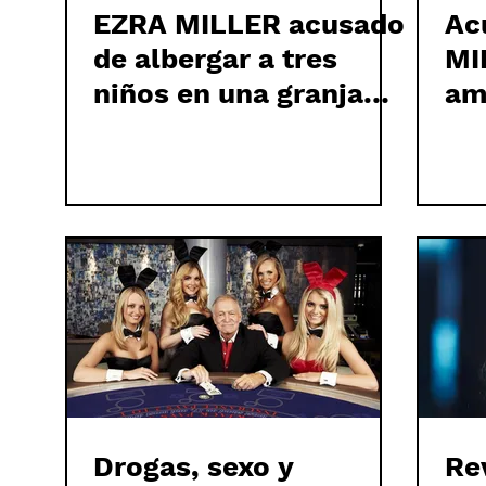
EZRA MILLER acusado
Ac
de albergar a tres
MI
niños en una granja
am
llena de armas y
marihuana
Drogas, sexo y
Re