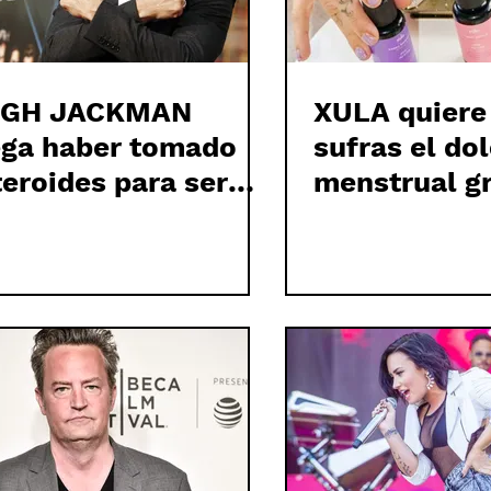
GH JACKMAN
XULA quiere
ega haber tomado
sufras el do
teroides para ser
menstrual gr
BEZNO
su nueva g