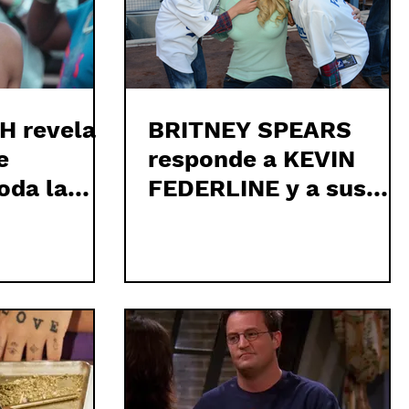
H revela
BRITNEY SPEARS
e
responde a KEVIN
oda la
FEDERLINE y a sus
as drogas
hijos