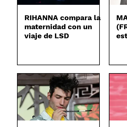
RIHANNA compara la
MA
maternidad con un
(F
viaje de LSD
es
mo