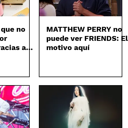
 que no
MATTHEW PERRY no
lor
puede ver FRIENDS: El
acias a
motivo aquí
ama CBD