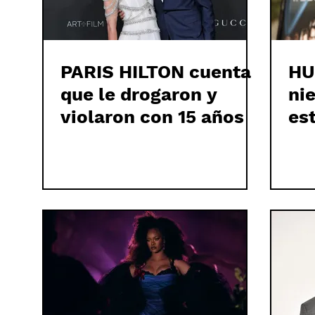
PARIS HILTON cuenta
HU
que le drogaron y
ni
violaron con 15 años
es
LO