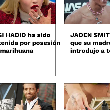
GI HADID ha sido
JADEN SMIT
tenida por posesión
que su madr
 marihuana
introdujo a t
familia en l
psicodélicas