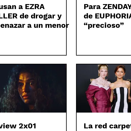
usan a EZRA
Para ZENDAYA
LLER de drogar y
de EUPHORI
enazar a un menor
“precioso”
view 2x01
La red carpe