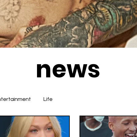
news
ntertainment
Life