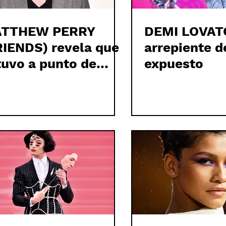
TTHEW PERRY
DEMI LOVAT
RIENDS) revela que
arrepiente d
tuvo a punto de
expuesto
rir por las drogas