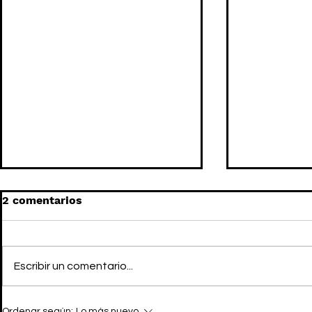
2 comentarios
Escribir un comentario...
Carla Antonelli o cómo ser
Mario Marz
Ordenar según:
Lo más nuevo