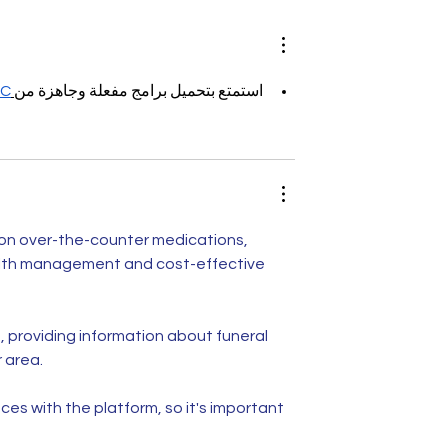
o puede
silencio de los medios
PC
استمتع بتحميل برامج مفعلة وجاهزة من
on over-the-counter medications, 
ealth management and cost-effective 
, providing information about funeral 
r area.
s with the platform, so it's important 