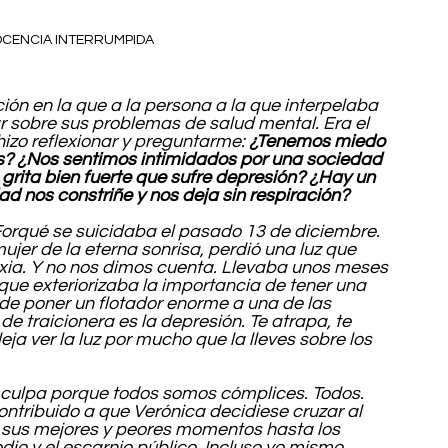
CENCIA INTERRUMPIDA
n en la que a la persona a la que interpelaba 
ar sobre sus problemas de salud mental. Era el 
izo reflexionar y preguntarme: 
¿Tenemos miedo 
s? ¿Nos sentimos intimidados por una sociedad 
grita bien fuerte que sufre depresión? ¿Hay un 
d nos constriñe y nos deja sin respiración?
orqué se suicidaba el pasado 13 de diciembre. 
jer de la eterna sonrisa, perdió una luz que 
laxia. Y no nos dimos cuenta. Llevaba unos meses 
 que exteriorizaba la importancia de tener una 
de poner un flotador enorme a una de las 
 traicionera es la depresión. Te atrapa, te 
ja ver la luz por mucho que la lleves sobre los 
culpa porque todos somos cómplices. Todos. 
tribuido a que Verónica decidiese cruzar al 
 sus mejores y peores momentos hasta los 
dio y el escarnio público. Incluso yo mismo 