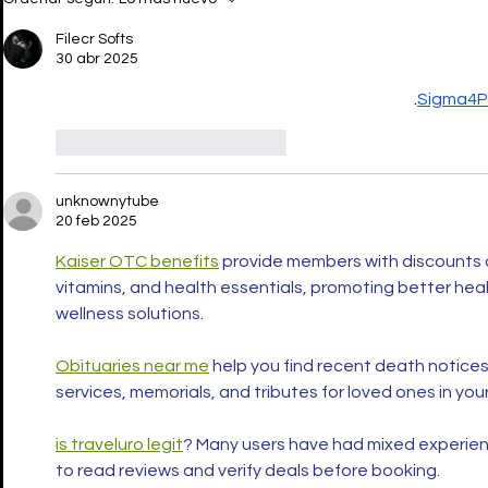
la mujer que debe ser
que todo l
escuchada
Filecr Softs
30 abr 2025
.
Sigma4
Me gusta
Reaccionar
unknownytube
20 feb 2025
Kaiser OTC benefits
 provide members with discounts 
vitamins, and health essentials, promoting better h
wellness solutions.
Obituaries near me
 help you find recent death notices
services, memorials, and tributes for loved ones in you
is traveluro legit
? Many users have had mixed experience
to read reviews and verify deals before booking.