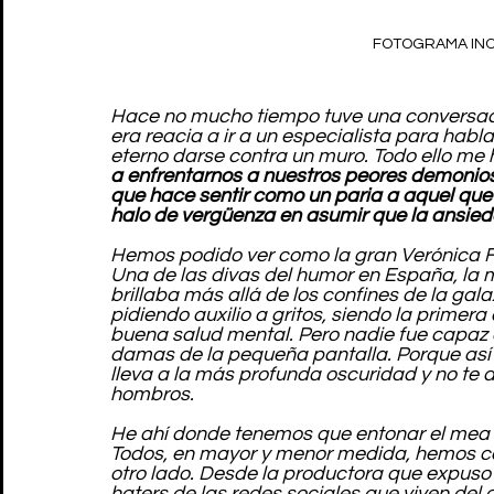
FOTOGRAMA INO
Hace no mucho tiempo tuve una conversació
era reacia a ir a un especialista para habl
eterno darse contra un muro. Todo ello me h
a enfrentarnos a nuestros peores demonio
que hace sentir como un paria a aquel que 
halo de vergüenza en asumir que la ansieda
Hemos podido ver como la gran Verónica F
Una de las divas del humor en España, la mu
brillaba más allá de los confines de la ga
pidiendo auxilio a gritos, siendo la primera
buena salud mental. Pero nadie fue capaz 
damas de la pequeña pantalla. Porque así de
lleva a la más profunda oscuridad y no te de
hombros.
He ahí donde tenemos que entonar el mea 
Todos, en mayor y menor medida, hemos con
otro lado. Desde la productora que expuso
haters de las redes sociales que viven del o