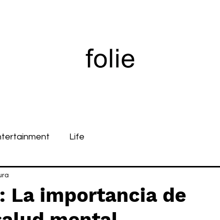
ntertainment
Life
ura
r: La importancia de
salud mental