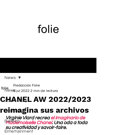
Entrada
News
Redacción Folie
News
6 jul 2022
2 min de lectura
CHANEL AW 2022/2023
Cover Story
reimagina sus archivos
Fashion
Virginie Viard recrea
 el imaginario de 
Belleza
Mademoiselle Chanel
. Una oda a toda 
su creatividad y savoir-faire.
Entertainment