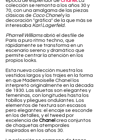
época de esplendor de
Chanel
.
 La 
colección se remonta a los años 30 y 
70, con una amalgama de las piezas 
clásicas de 
Coco Chanel
 y la 
decoración "gráfica" de la que más se 
interesaba 
Karl Lagerfeld.
Pharrell Williams
 abrió el desfile de 
París a puro ritmo techno, que 
rápidamente se transforma en un 
escenario sereno y dramático que 
permite centrar la atención en los 
propios looks.
Esta nueva colección muestra los 
vestidos largos y los trajes en la forma 
en que Mademoiselle Chanel los 
interpretó originalmente en la década 
de 1930. Las siluetas son elegantes y 
femeninas, con longitudes hasta los 
tobillos y pliegues ondulantes. Los 
elementos de textura son escasos 
pero elegantes: el encaje se esconde 
en los detalles, y el tweed por 
excelencia de 
Chanel
 crea conjuntos 
de chaquetas atemporales 
inspirados en los años 30.