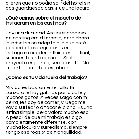
dijeron que no podía salir del hotel sin 
dos guardaespaldas. ¡Fue una locura!
¿Qué opinas sobre el impacto de 
Instagram en los castings?
Hay una dualidad. Antes el proceso 
de casting era diferente, pero ahora 
la industria se adapta a lo que está 
pasando. Los seguidores en 
Instagram pueden influir, pero al final, 
si tienes talento se nota. Si el 
proyecto es para ti, será para ti… No 
importa cómo te descubran.
¿Cómo es tu vida fuera del trabajo?
Mi vida es bastante sencilla. En 
Lanzarote hay gallinas por la calle y 
muchos gatos. A veces salgo con mi 
perra, les doy de comer, y luego me 
voy a surfear o a tocar el piano. Es una 
rutina simple, pero valoro mucho eso. 
A pesar de que mi trabajo es algo 
completamente diferente, con 
mucha locura y surrealismo, siempre 
tengo ese "oasis" de tranquilidad.