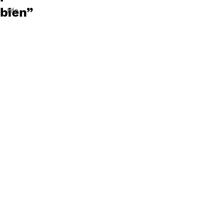
bien”
Life