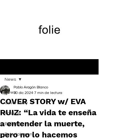
Entrada
News
Pablo Aragón Blanco
News
30 dic 2024
7 min de lectura
COVER STORY w/ EVA
Cover Story
RUIZ: “La vida te enseña
Fashion
a entender la muerte,
Belleza
pero no lo hacemos
Entertainment