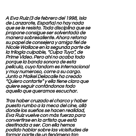
A Eva Ruiz (3 de febrero del 1998, Isla 
de Lanzarote, España) no hay nada 
que se le resista. Toda disciplina que se 
propone consigue ser solventada de 
manera sobresaliente. Ahora retoma 
su papel de consejera y amiga fiel de 
Nicole Wallace en la segunda parte de 
la trilogía culpable, “Culpa Tuya”, de 
Prime Video. Pero ahí no acaba todo 
porque la banda sonora de esta 
película, cuyo fandom es internacional 
y muy numeroso, corre a su cargo. 
Junto a Maikel Delacalle ha creado 
“Quiero contarte” y ella tiene claro que 
quiere seguir contándonos todo 
aquello que queramos escuchar.
Tras haber cruzado el charco y haber 
puesto rumbo a la meca del cine, allá 
donde los sueños se hacen realidad, 
Eva Ruiz vuelve con más fuerza para 
convertirse en la artista que está 
destinada a ser. Con ella hemos 
podido hablar sobre las vicisitudes de 
formar parte de un fenómeno tan 