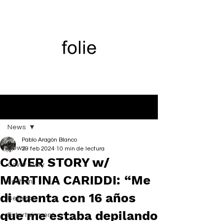
Entrada
News
Pablo Aragón Blanco
News
29 feb 2024
10 min de lectura
COVER STORY w/
Cover Story
MARTINA CARIDDI: “Me
Fashion
di cuenta con 16 años
Belleza
que me estaba depilando
Entertainment