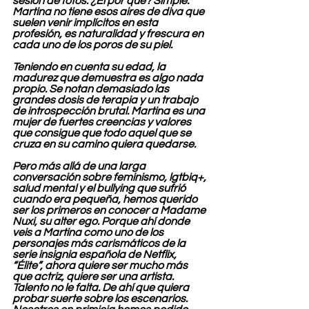
sesión de fotos. ¿El por qué? Simple. 
Martina no tiene esos aires de diva que 
suelen venir implícitos en esta 
profesión, es naturalidad y frescura en 
cada uno de los poros de su piel.
Teniendo en cuenta su edad, la 
madurez que demuestra es algo nada 
propio. Se notan demasiado las 
grandes dosis de terapia y un trabajo 
de introspección brutal. Martina es una 
mujer de fuertes creencias y valores 
que consigue que todo aquel que se 
cruza en su camino quiera quedarse.
Pero más allá de una larga 
conversación sobre feminismo, lgtbiq+, 
salud mental y el bullying que sufrió 
cuando era pequeña, hemos querido 
ser los primeros en conocer a Madame 
Nuxi, su alter ego. Porque ahí donde 
veis a Martina como uno de los 
personajes más carismáticos de la 
serie insignia española de Netflix, 
“Élite”, ahora quiere ser mucho más 
que actriz, quiere ser una artista. 
Talento no le falta. De ahí que quiera 
probar suerte sobre los escenarios. 