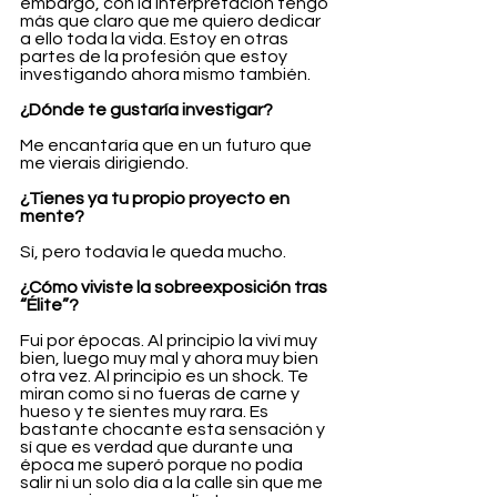
embargo, con la interpretación tengo 
más que claro que me quiero dedicar 
a ello toda la vida. Estoy en otras 
partes de la profesión que estoy 
investigando ahora mismo también.
¿Dónde te gustaría investigar?
Me encantaría que en un futuro que 
me vierais dirigiendo.
¿Tienes ya tu propio proyecto en 
mente?
Sí, pero todavía le queda mucho.
¿Cómo viviste la sobreexposición tras 
“Élite”?
Fui por épocas. Al principio la viví muy 
bien, luego muy mal y ahora muy bien 
otra vez. Al principio es un shock. Te 
miran como si no fueras de carne y 
hueso y te sientes muy rara. Es 
bastante chocante esta sensación y 
sí que es verdad que durante una 
época me superó porque no podía 
salir ni un solo día a la calle sin que me 