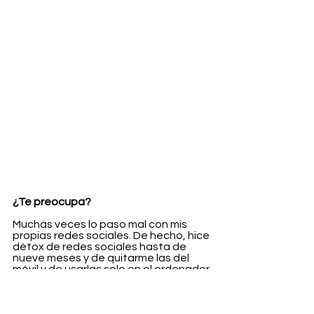
¿Te preocupa?
Muchas veces lo paso mal con mis 
propias redes sociales. De hecho, hice 
détox de redes sociales hasta de 
nueve meses y de quitarme las del 
móvil y de usarlas solo en el ordenador 
para subir cosas de trabajo. De vez en 
cuando entro en crisis porque me doy 
cuenta de que me quita mucho 