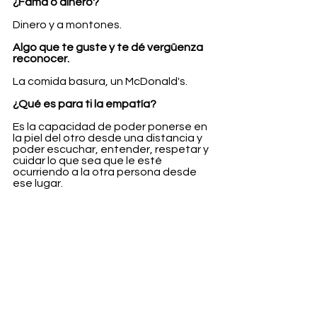
¿Fama o dinero?
Dinero y a montones.
Algo que te guste y te dé vergüenza 
reconocer.
La comida basura, un McDonald's.
¿Qué es para ti la empatía?
Es la capacidad de poder ponerse en 
la piel del otro desde una distancia y 
poder escuchar, entender, respetar y 
cuidar lo que sea que le esté 
ocurriendo a la otra persona desde 
ese lugar.