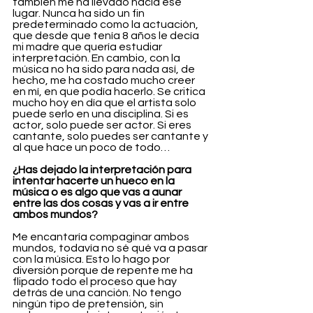
también me ha llevado hacia ese 
lugar. Nunca ha sido un fin 
predeterminado como la actuación, 
que desde que tenía 8 años le decía 
mi madre que quería estudiar 
interpretación. En cambio, con la 
música no ha sido para nada así, de 
hecho, me ha costado mucho creer 
en mí, en que podía hacerlo. Se critica 
mucho hoy en día que el artista solo 
puede serlo en una disciplina. Si es 
actor, solo puede ser actor. Si eres 
cantante, solo puedes ser cantante y 
al que hace un poco de todo…
¿Has dejado la interpretación para 
intentar hacerte un hueco en la 
música o es algo que vas a aunar 
entre las dos cosas y vas a ir entre 
ambos mundos?
Me encantaría compaginar ambos 
mundos, todavía no sé qué va a pasar 
con la música. Esto lo hago por 
diversión porque de repente me ha 
flipado todo el proceso que hay 
detrás de una canción. No tengo 
ningún tipo de pretensión, sin 