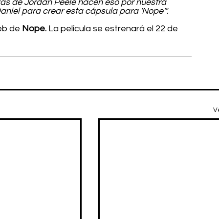
ulas de Jordan Peele hacen eso por nuestra 
Daniel para crear esta cápsula para 'Nope'".
eb de 
Nope.
 La película se estrenará el 22 de 
V