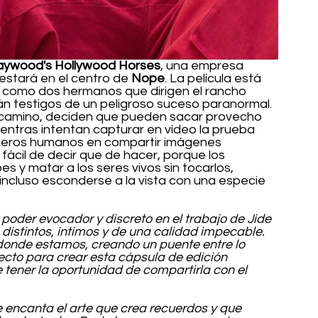
ywood's Hollywood Horses
, una empresa 
estará en el centro de 
Nope
. La película está 
 como dos hermanos que dirigen el rancho 
 testigos de un peligroso suceso paranormal. 
 camino, deciden que pueden sacar provecho 
ientras intentan capturar en vídeo la prueba 
imeros humanos en compartir imágenes 
fácil de decir que de hacer, porque los 
 y matar a los seres vivos sin tocarlos, 
incluso esconderse a la vista con una especie 
 poder evocador y discreto en el trabajo de Jide 
istintos, íntimos y de una calidad impecable. 
donde estamos, creando un puente entre lo 
fecto para crear esta cápsula de edición 
 tener la oportunidad de compartirla con el 
 encanta el arte que crea recuerdos y que 