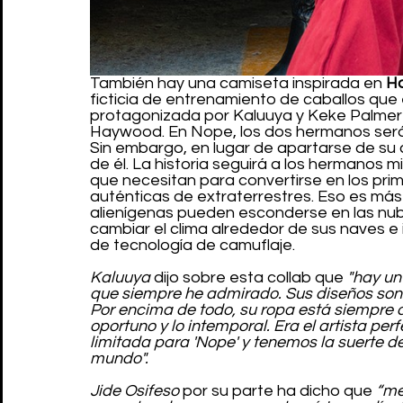
También hay una camiseta inspirada en 
Ha
ficticia de entrenamiento de caballos que 
protagonizada por Kaluuya y Keke Palmer
Haywood. En Nope, los dos hermanos serán
Sin embargo, en lugar de apartarse de su
de él. La historia seguirá a los hermanos m
que necesitan para convertirse en los pr
auténticas de extraterrestres. Eso es más 
alienígenas pueden esconderse en las nubes
cambiar el clima alrededor de sus naves e 
de tecnología de camuflaje.
Kaluuya
 dijo sobre esta collab que 
"hay un
que siempre he admirado. Sus diseños son d
Por encima de todo, su ropa está siempre 
oportuno y lo intemporal. Era el artista per
limitada para 'Nope' y tenemos la suerte de
mundo".
Jide Osifeso
 por su parte ha dicho que 
“me