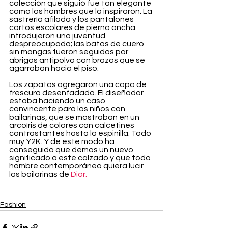
colección que siguió fue tan elegante 
como los hombres que la inspiraron. La 
sastrería afilada y los pantalones 
cortos escolares de pierna ancha 
introdujeron una juventud 
despreocupada; las batas de cuero 
sin mangas fueron seguidas por 
abrigos antipolvo con brazos que se 
agarraban hacia el piso.
Los zapatos agregaron una capa de 
frescura desenfadada. El diseñador 
estaba haciendo un caso 
convincente para los niños con 
bailarinas, que se mostraban en un 
arcoíris de colores con calcetines 
contrastantes hasta la espinilla. Todo 
muy Y2K. Y de este modo ha 
conseguido que demos un nuevo 
significado a este calzado y que todo 
hombre contemporáneo quiera lucir 
las bailarinas de 
Dior.
Fashion