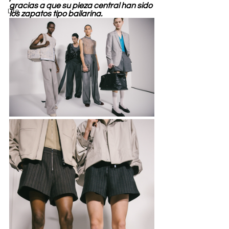
gracias a que su pieza central han sido 
Life
los zapatos tipo bailarina.