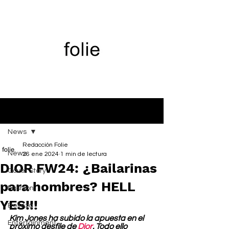
Entrada
News
Redacción Folie
News
26 ene 2024
1 min de lectura
DIOR FW24: ¿Bailarinas
Cover Story
para hombres? HELL
Fashion
YES!!!
Belleza
Kim Jones ha subido la apuesta en el 
Entertainment
próximo desfile de 
Dior
. Todo ello 