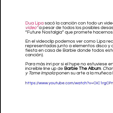
Dua Lipa
 sacó la canción con todo un vide
video”
 a pesar de todos los posibles desas
“Future Nostalgia” que promete hacernos b
En el videoclip podemos ver como Lipa rec
representadas junto a elementos disco y d
fiesta en casa de Barbie donde todos están
canción).
Para más inri por si el hype no estuviese en
increíble line up de 
Barbie The Album
. 
Charl
y Tame Impala
 ponen su arte a la muñeca
https://www.youtube.com/watch?v=OiC1rgC