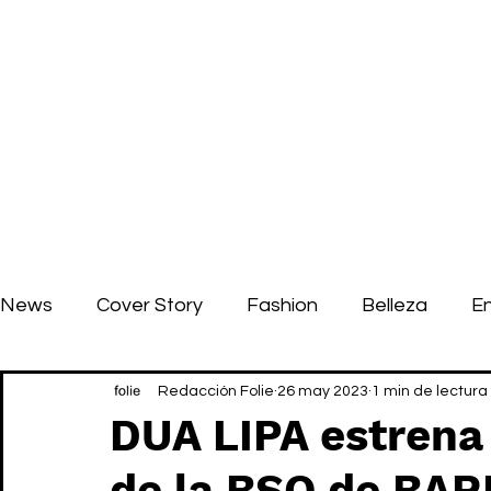
News
Cover Story
Fashion
Belleza
E
Redacción Folie
26 may 2023
1 min de lectura
DUA LIPA estren
de la BSO de BAR