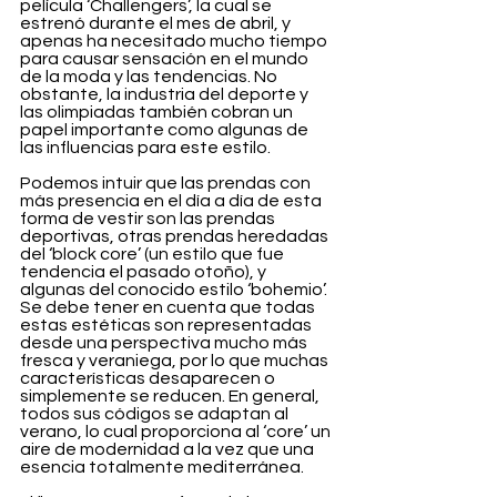
película ‘Challengers’, la cual se 
estrenó durante el mes de abril, y 
apenas ha necesitado mucho tiempo 
para causar sensación en el mundo 
de la moda y las tendencias. No 
obstante, la industria del deporte y 
las olimpiadas también cobran un 
papel importante como algunas de 
las influencias para este estilo.
Podemos intuir que las prendas con 
más presencia en el día a día de esta 
forma de vestir son las prendas 
deportivas, otras prendas heredadas 
del ‘block core’ (un estilo que fue 
tendencia el pasado otoño), y 
algunas del conocido estilo ‘bohemio’. 
Se debe tener en cuenta que todas 
estas estéticas son representadas 
desde una perspectiva mucho más 
fresca y veraniega, por lo que muchas 
características desaparecen o 
simplemente se reducen. En general, 
todos sus códigos se adaptan al 
verano, lo cual proporciona al ‘core’ un 
aire de modernidad a la vez que una 
esencia totalmente mediterránea.