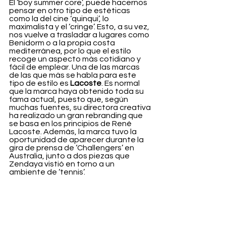
El ‘boy summer core’, puede hacernos 
pensar en otro tipo de estéticas 
como la del cine ‘quinqui’, lo 
maximalista y el ‘cringe’. Esto, a su vez, 
nos vuelve a trasladar a lugares como 
Benidorm o a la propia costa 
mediterránea, por lo que el estilo 
recoge un aspecto más cotidiano y 
fácil de emplear. Una de las marcas 
de las que más se habla para este 
tipo de estilo es 
Lacoste
. Es normal 
que la marca haya obtenido toda su 
fama actual, puesto que, según 
muchas fuentes, su directora creativa 
ha realizado un gran rebranding que 
se basa en los principios de René 
Lacoste. Además, la marca tuvo la 
oportunidad de aparecer durante la 
gira de prensa de ‘Challengers’ en 
Australia, junto a dos piezas que 
Zendaya vistió en torno a un 
ambiente de ‘tennis’.