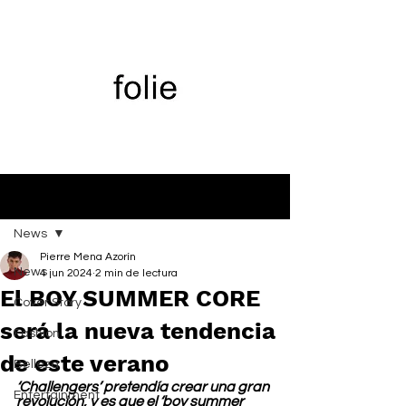
Entrada
News
Pierre Mena Azorín
News
4 jun 2024
2 min de lectura
El BOY SUMMER CORE
Cover Story
será la nueva tendencia
Fashion
de este verano
Belleza
‘Challengers’ pretendía crear una gran 
Entertainment
revolución, y es que el ‘boy summer 