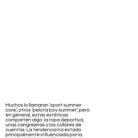
Muchos lo llamaran ‘sport summer 
core’, otros ‘pelota boy summer’, pero 
en general, estas estéticas 
comparten algo: la ropa deportiva, 
unas cangrejeras y los collares de 
cuentas. La tendencia ha estado 
principalmente influenciada por la 