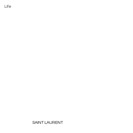
Life
SAINT LAURENT