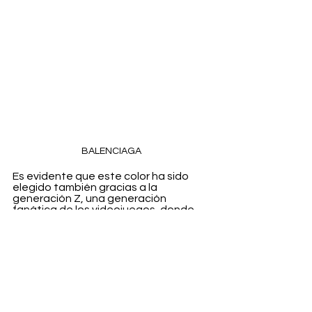
BALENCIAGA
Es evidente que este color ha sido 
elegido también gracias a la 
generación Z, una generación 
fanática de los videojuegos, donde 
este color es uno de sus predilectos. 
Aunque también esta tonalidad está 
adherida a los incombustibles por el 
mundo natural y el bienestar, ya que 
es un color que evoca a plantas como 
las lilas o las lavandas. El 
Very Peri
también aparece en muchas 
previsiones de tendencias de belleza 
y moda: la presentación oficial del 