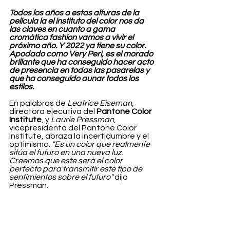
Todos los años a estas alturas de la 
película la el instituto del color nos da 
las claves en cuanto a gama 
cromática fashion vamos a vivir el 
próximo año. Y 2022 ya tiene su color. 
Apodado como Very Peri, es el morado 
brillante que ha conseguido hacer acto 
de presencia en todas las pasarelas y 
que ha conseguido aunar todos los 
estilos. 
En palabras de 
Leatrice Eiseman
, 
directora ejecutiva del 
Pantone Color 
Institute
, y 
Laurie Pressman
, 
vicepresidenta del Pantone Color 
Institute, abraza la incertidumbre y el 
optimismo. 
"Es un color que realmente 
sitúa el futuro en una nueva luz. 
Creemos que este será el color 
perfecto para transmitir este tipo de 
sentimientos sobre el futuro"
 dijo 
Pressman.