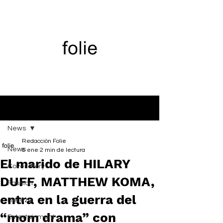
Entrada
News
Redacción Folie
News
8 ene
2 min de lectura
El marido de HILARY
Cover Story
DUFF, MATTHEW KOMA,
Fashion
entra en la guerra del
Belleza
“mom drama” con
Entertainment