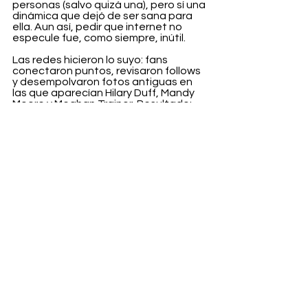
personas (salvo quizá una), pero sí una 
dinámica que dejó de ser sana para 
ella. Aun así, pedir que internet no 
especule fue, como siempre, inútil.
Las redes hicieron lo suyo: fans 
conectaron puntos, revisaron follows 
y desempolvaron fotos antiguas en 
las que aparecían Hilary Duff, Mandy 
Moore y Meghan Trainor. Resultado: 
teorías en loop. El equipo de Tisdale 
salió rápidamente a desmentirlo todo 
vía TMZ, asegurando que el ensayo 
no iba sobre ninguna de ellas. Spoiler: 
a nadie le importó demasiado.
Entertainment
Ver todo
Entradas recientes