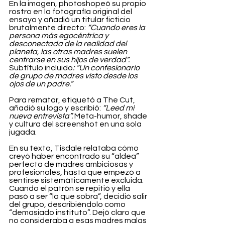
En la imagen, photoshopeó su propio 
rostro en la fotografía original del 
ensayo y añadió un titular ficticio 
brutalmente directo: 
“Cuando eres la 
persona más egocéntrica y 
desconectada de la realidad del 
planeta, las otras madres suelen 
centrarse en sus hijos de verdad”.
Subtítulo incluido
: “Un confesionario 
de grupo de madres visto desde los 
ojos de un padre.”
Para rematar, etiquetó a The Cut, 
añadió su logo y escribió: 
“Leed mi 
nueva entrevista”.
 Meta-humor, shade 
y cultura del screenshot en una sola 
jugada.
En su texto, Tisdale relataba cómo 
creyó haber encontrado su “aldea” 
perfecta de madres ambiciosas y 
profesionales, hasta que empezó a 
sentirse sistemáticamente excluida. 
Cuando el patrón se repitió y ella 
pasó a ser “la que sobra”, decidió salir 
del grupo, describiéndolo como 
“demasiado instituto”. Dejó claro que 
no consideraba a esas madres malas 