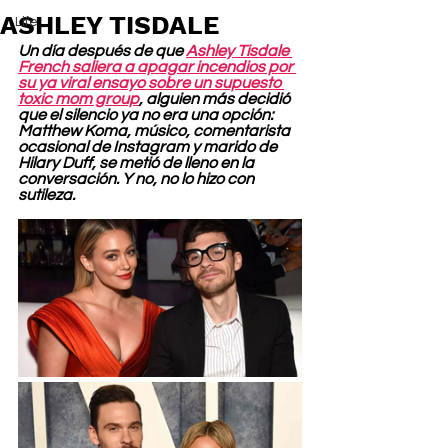
ASHLEY TISDALE
Life
Un día después de que 
Ashley Tisdale 
French saliera a apagar incendios por 
su ya viral ensayo sobre un supuesto 
toxic mom group
, alguien más decidió 
que el silencio ya no era una opción: 
Matthew Koma, músico, comentarista 
ocasional de Instagram y marido de 
Hilary Duff, se metió de lleno en la 
conversación. Y no, no lo hizo con 
sutileza.