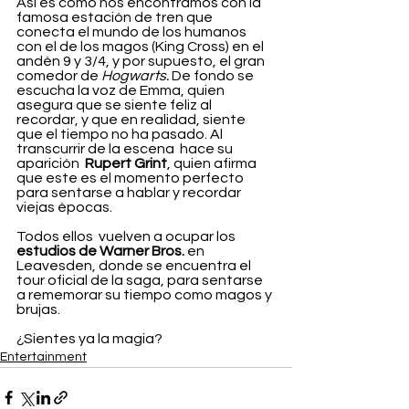
Así es como nos encontramos con la 
famosa estación de tren que 
conecta el mundo de los humanos 
con el de los magos (King Cross) en el 
andén 9 y 3/4, y por supuesto, el gran 
comedor de 
Hogwarts. 
De fondo se 
escucha la voz de Emma, quien 
asegura que se siente feliz al 
recordar, y que en realidad, siente 
que el tiempo no ha pasado. Al 
transcurrir de la escena  hace su 
aparición  
Rupert Grint
, quien afirma 
que este es el momento perfecto 
para sentarse a hablar y recordar 
viejas épocas.
Todos ellos  vuelven a ocupar los 
estudios de Warner Bros. 
en 
Leavesden, donde se encuentra el 
tour oficial de la saga, para sentarse 
a rememorar su tiempo como magos y 
brujas.
¿Sientes ya la magia?
Entertainment