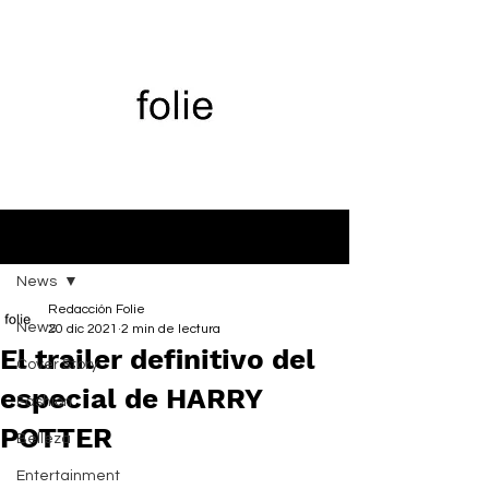
Entrada
News
Redacción Folie
News
20 dic 2021
2 min de lectura
El trailer definitivo del
Cover Story
especial de HARRY
Fashion
POTTER
Belleza
Entertainment