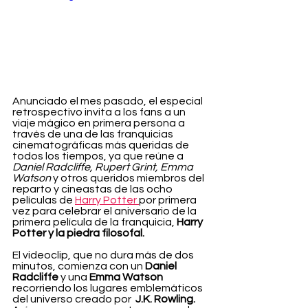
Anunciado el mes pasado, el especial 
retrospectivo invita a los fans a un 
viaje mágico en primera persona a 
través de una de las franquicias 
cinematográficas más queridas de 
todos los tiempos, ya que reúne a 
Daniel Radcliffe, Rupert Grint, Emma 
Watson
 y otros queridos miembros del 
reparto y cineastas de las ocho 
películas de 
Harry Potter 
por primera 
vez para celebrar el aniversario de la 
primera película de la franquicia, 
Harry 
Potter y la piedra filosofal.
El videoclip, que no dura más de dos 
minutos, comienza con un 
Daniel 
Radcliffe 
y una 
Emma Watson 
recorriendo los lugares emblemáticos 
del universo creado por  
J.K. Rowling. 