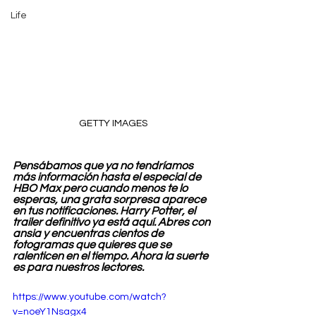
Life
GETTY IMAGES
Pensábamos que ya no tendríamos 
más información hasta el especial de 
HBO Max pero cuando menos te lo 
esperas, una grata sorpresa aparece 
en tus notificaciones. Harry Potter, el 
trailer definitivo ya está aquí. Abres con 
ansia y encuentras cientos de 
fotogramas que quieres que se 
ralenticen en el tiempo. Ahora la suerte 
es para nuestros lectores. 
https://www.youtube.com/watch?
v=noeY1Nsagx4